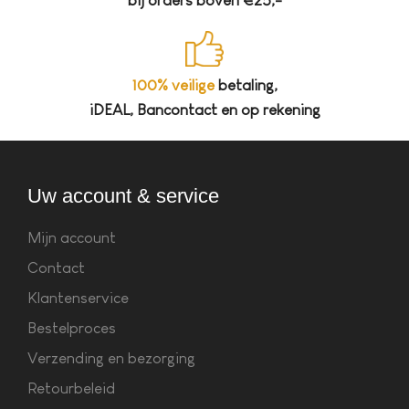
bij orders boven €25,-
100% veilige
betaling,
iDEAL, Bancontact en op rekening
Uw account & service
Mijn account
Contact
Klantenservice
Bestelproces
Verzending en bezorging
Retourbeleid