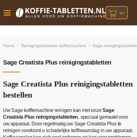
Vóór
Gratis
14 dagen
verzending
omruilgarantie!
16:00
Home
Reinigingstabletten koffiemachine
Sage reinigingstablett
/
/
bij orders
besteld,
volgende
boven
werkdag
€25,-
geleverd!
Sage Creatista Plus reinigingstabletten
Sage Creatista Plus reinigingstabletten
bestellen
Uw Sage koffiemachine reinigen kan met onze
Sage
Creatista Plus reinigingstabletten
, speciaal gemaakt voor
uw apparaat. Door regelmatig uw Sage Creatista Plus te
reinigen voorkomt u schadelijke koffieaanslag in uw apparaat.