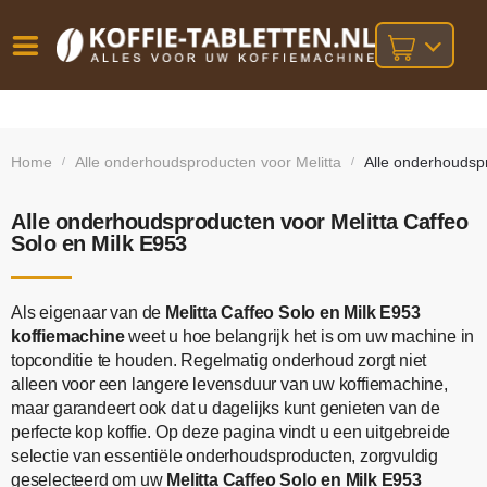
Vóór
Gratis
14 dagen
verzending
omruilgarantie!
16:00
Home
Alle onderhoudsproducten voor Melitta
Alle onderhoudspr
/
/
bij orders
besteld,
volgende
boven
werkdag
€25,-
geleverd!
Alle onderhoudsproducten voor Melitta Caffeo
Solo en Milk E953
Als eigenaar van de
Melitta Caffeo Solo en Milk E953
koffiemachine
weet u hoe belangrijk het is om uw machine in
topconditie te houden. Regelmatig onderhoud zorgt niet
alleen voor een langere levensduur van uw koffiemachine,
maar garandeert ook dat u dagelijks kunt genieten van de
perfecte kop koffie. Op deze pagina vindt u een uitgebreide
selectie van essentiële onderhoudsproducten, zorgvuldig
geselecteerd om uw
Melitta Caffeo Solo en Milk E953