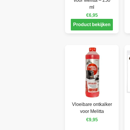
voor Melitta – 250
ml
€
6,95
Product bekijken
Vloeibare ontkalker
voor Melitta
€
9,95