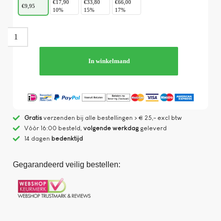
€17,90
€33,80
€66,00
€9,95
10%
15%
17%
In winkelmand
Gratis
verzenden bij alle bestellingen > € 25,- excl btw
Vòòr 16:00 besteld,
volgende werkdag
geleverd
14 dagen
bedenktijd
Gegarandeerd veilig bestellen: