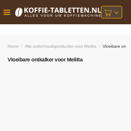
Vóór
Gratis
14 dagen
verzending
omruilgarantie!
16:00
bij orders
besteld,
Home
Alle onderhoudsproducten voor Melitta
Vloeibare ontka
/
/
volgende
boven
werkdag
€25,-
geleverd!
Vloeibare ontkalker voor Melitta