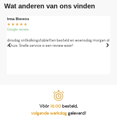
Wat anderen van ons vinden
Irma Bierens
Fri
★
★
★
★
★
★
Google review
Goog
dinsdag ontkalkingstabletten besteld en woensdag morgen al
Op 
in huis. Snelle service is een review waar!
een 
dat 
koff
bela
Vóór
16:00
besteld,
volgende werkdag
geleverd!