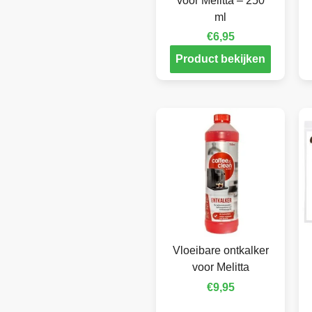
voor Melitta – 250
ml
€
6,95
Product bekijken
Vloeibare ontkalker
voor Melitta
€
9,95