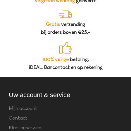
volgende werkdag
geleverd!
Gratis
verzending
bij orders boven €25,-
100% veilige
betaling,
iDEAL, Bancontact en op rekening
Uw account & service
Mijn account
Contact
Klantenservice