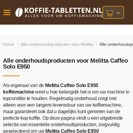
Vóór
Gratis
14 dagen
verzending
omruilgarantie!
16:00
Home
Alle onderhoudsproducten voor Melitta
Alle onderhoudsp
/
/
bij orders
besteld,
volgende
boven
werkdag
€25,-
geleverd!
Alle onderhoudsproducten voor Melitta Caffeo
Solo E950
Als eigenaar van de
Melitta Caffeo Solo E950
koffiemachine
weet u hoe belangrijk het is om uw machine in
topconditie te houden. Regelmatig onderhoud zorgt niet
alleen voor een langere levensduur van uw koffiemachine,
maar garandeert ook dat u dagelijks kunt genieten van de
perfecte kop koffie. Op deze pagina vindt u een uitgebreide
selectie van essentiële onderhoudsproducten, zorgvuldig
geselecteerd om uw
Melitta Caffeo Solo E950