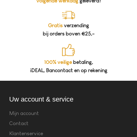
volgende werkdag
geleverd!
Gratis
verzending
bij orders boven €25,-
100% veilige
betaling,
iDEAL, Bancontact en op rekening
Uw account & service
Mijn account
Contact
Klantenservice