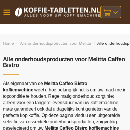
Vóór
Gratis
14 dagen
verzending
omruilgarantie!
16:00
Home
Alle onderhoudsproducten voor Melitta
Alle onderhoudspr
/
/
bij orders
besteld,
volgende
boven
werkdag
€25,-
geleverd!
Alle onderhoudsproducten voor Melitta Caffeo
Bistro
Als eigenaar van de
Melitta Caffeo Bistro
koffiemachine
weet u hoe belangrijk het is om uw machine in
topconditie te houden. Regelmatig onderhoud zorgt niet
alleen voor een langere levensduur van uw koffiemachine,
maar garandeert ook dat u dagelijks kunt genieten van de
perfecte kop koffie. Op deze pagina vindt u een uitgebreide
selectie van essentiële onderhoudsproducten, zorgvuldig
geselecteerd om uw
Melitta Caffeo Bistro koffiemachine