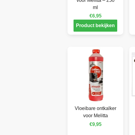
voor Melitta – 250
ml
€
6,95
Product bekijken
Vloeibare ontkalker
voor Melitta
€
9,95