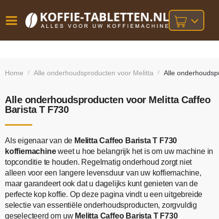
Vóór
Gratis
14 dagen
verzending
omruilgarantie!
16:00
Home
Alle onderhoudsproducten voor Melitta
Alle onderhoudspr
/
/
bij orders
besteld,
volgende
boven
werkdag
€25,-
geleverd!
Alle onderhoudsproducten voor Melitta Caffeo
Barista T F730
Als eigenaar van de
Melitta Caffeo Barista T F730
koffiemachine
weet u hoe belangrijk het is om uw machine in
topconditie te houden. Regelmatig onderhoud zorgt niet
alleen voor een langere levensduur van uw koffiemachine,
maar garandeert ook dat u dagelijks kunt genieten van de
perfecte kop koffie. Op deze pagina vindt u een uitgebreide
selectie van essentiële onderhoudsproducten, zorgvuldig
geselecteerd om uw
Melitta Caffeo Barista T F730