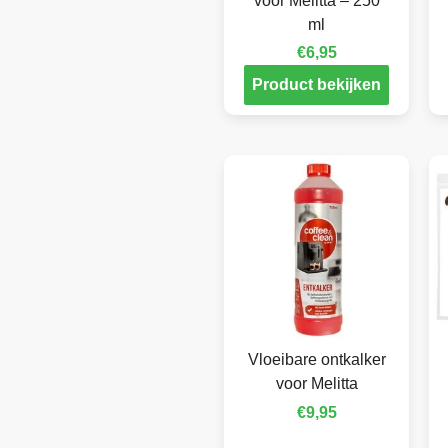
voor Melitta – 250
ml
€
6,95
Product bekijken
Vloeibare ontkalker
voor Melitta
€
9,95