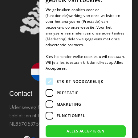
gebruik van cookies.
We gebruiken cookies voor de
(functionele)werking van onze website en
voor het analyseren(Prestatie) van
bezoekers op onze website. Voor het
analyseren en meten van onze advertenties
(Marketing) delen we gegevens met onze
advertentie partners.
Kies hieronder welke cookies u wil toestaan.
Wil je alles toestaan klik dan direct op Alles
Accepteren.
STRIKT NOODZAKELIJK
Contact
PRESTATIE
MARKETING
Udenseweg 8B 5405 PA Uden
info(@)koffie-
tabletten.nl
Tel. 085 782 5578KvK 67529623 Btw:
FUNCTIONEEL
NL857053759B01
ALLES ACCEPTEREN