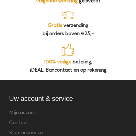
volgende werkdag
geleverd!
Gratis
verzending
bij orders boven €25,-
100% veilige
betaling,
iDEAL, Bancontact en op rekening
Uw account & service
Mijn account
Contact
Klantenservice