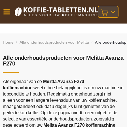
Vóór
Gratis
14 dagen
verzending
omruilgarantie!
16:00
Home
Alle onderhoudsproducten voor Melitta
Alle onderhoudsp
/
/
bij orders
besteld,
volgende
boven
werkdag
€25,-
geleverd!
Alle onderhoudsproducten voor Melitta Avanza
F270
Als eigenaar van de
Melitta Avanza F270
koffiemachine
weet u hoe belangrijk het is om uw machine in
topconditie te houden. Regelmatig onderhoud zorgt niet
alleen voor een langere levensduur van uw koffiemachine,
maar garandeert ook dat u dagelijks kunt genieten van de
perfecte kop koffie. Op deze pagina vindt u een uitgebreide
selectie van essentiële onderhoudsproducten, zorgvuldig
geselecteerd om uw
Melitta Avanza F270 koffiemachine