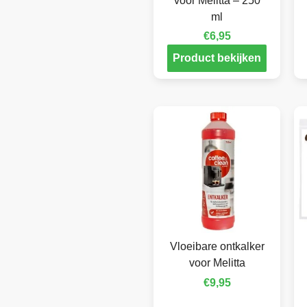
voor Melitta – 250
ml
€
6,95
Product bekijken
Vloeibare ontkalker
voor Melitta
€
9,95