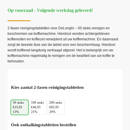
Op voorraad - Volgende werkdag geleverd!
2-fasen reinigingstabletten voor DeLonghi – 50 stuks reinigen en
beschermen uw koffiemachine. Hierdoor worden achtergebleven
koffieresten en koffiezet verwijderd uit uw koffiemachine. En daarnaast
zorgt de tweede fase van de tablet voor een beschermlaag. Hierdoor
wordt koffievet langdurig vertraagd afgezet. Het is belangrijk om uw
koffiemachine regelmatig te reinigen om de kwaliteit van uw koffie te
behouden.
Kies aantal 2-fasen reinigingstabletten
50 stuks
100 stuks
200 stuks
€25,95
€46,95
€83,95
13%
21%
29%
Ook ontkalkingstabletten bestellen