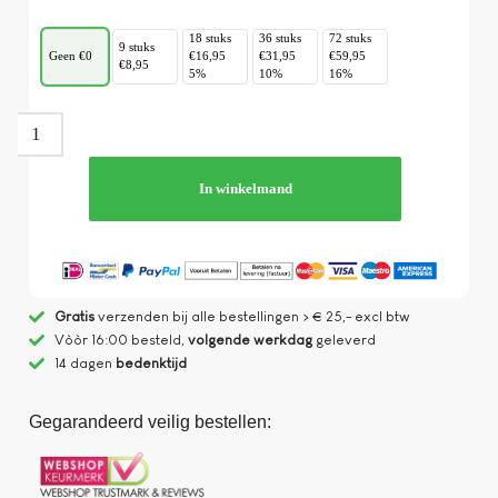
18 stuks
36 stuks
72 stuks
9 stuks
Geen €0
€16,95
€31,95
€59,95
€8,95
5%
10%
16%
In winkelmand
Gratis
verzenden bij alle bestellingen > € 25,- excl btw
Vòòr 16:00 besteld,
volgende werkdag
geleverd
14 dagen
bedenktijd
Gegarandeerd veilig bestellen: