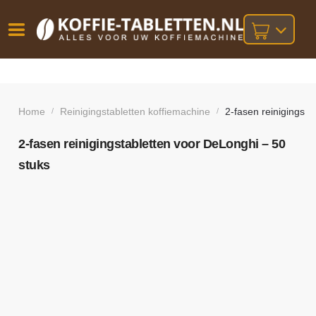
Vóór
Gratis
14 dagen
verzending
omruilgarantie!
16:00
bij orders
besteld,
Home
Reinigingstabletten koffiemachine
2-fasen reinigingsta
/
/
volgende
boven
werkdag
€25,-
geleverd!
2-fasen reinigingstabletten voor DeLonghi – 50
stuks