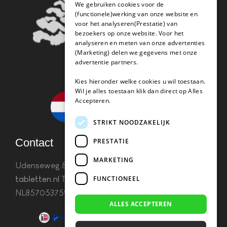
We gebruiken cookies voor de
(functionele)werking van onze website en
voor het analyseren(Prestatie) van
bezoekers op onze website. Voor het
analyseren en meten van onze advertenties
(Marketing) delen we gegevens met onze
advertentie partners.
Kies hieronder welke cookies u wil toestaan.
Wil je alles toestaan klik dan direct op Alles
Accepteren.
STRIKT NOODZAKELIJK
Contact
PRESTATIE
MARKETING
Udenseweg 8B 5405 PA Uden
info(@)koffie-
FUNCTIONEEL
tabletten.nl
Tel. 085 782 5578KvK 67529623 Btw:
NL857053759B01
ALLES ACCEPTEREN