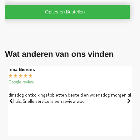
Opties en Bestellen
Wat anderen van ons vinden
Irma Bierens
Fri
★
★
★
★
★
★
Google review
Goog
dinsdag ontkalkingstabletten besteld en woensdag morgen al
Op 
in huis. Snelle service is een review waar!
een 
dat 
koff
bela