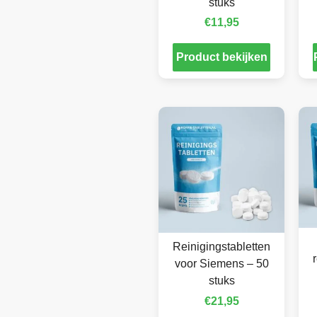
stuks
€
11,95
Product bekijken
Reinigingstabletten
voor Siemens – 50
stuks
€
21,95