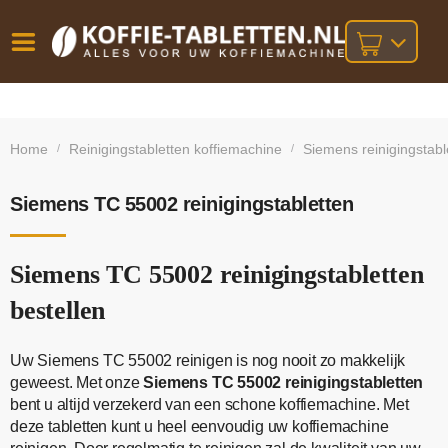
Vóór
Gratis
14 dagen
verzending
omruilgarantie!
16:00
Home
Reinigingstabletten koffiemachine
Siemens reinigingstabl
/
/
bij orders
besteld,
volgende
boven
werkdag
€25,-
geleverd!
Siemens TC 55002 reinigingstabletten
Siemens TC 55002 reinigingstabletten
bestellen
Uw Siemens TC 55002 reinigen is nog nooit zo makkelijk
geweest. Met onze
Siemens TC 55002 reinigingstabletten
bent u altijd verzekerd van een schone koffiemachine. Met
deze tabletten kunt u heel eenvoudig uw koffiemachine