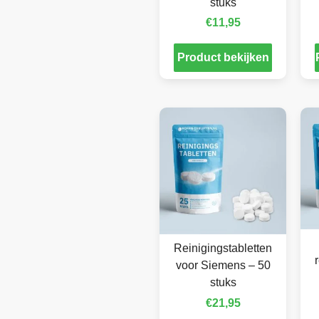
stuks
€
11,95
Product bekijken
Reinigingstabletten
voor Siemens – 50
stuks
€
21,95