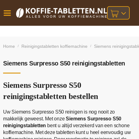
Vóór
Gratis
14 dagen
verzending
omruilgarantie!
16:00
Home
Reinigingstabletten koffiemachine
Siemens reinigingstabl
/
/
bij orders
besteld,
volgende
boven
werkdag
€25,-
geleverd!
Siemens Surpresso S50 reinigingstabletten
Siemens Surpresso S50
reinigingstabletten bestellen
Uw Siemens Surpresso S50 reinigen is nog nooit zo
makkelijk geweest. Met onze
Siemens Surpresso S50
reinigingstabletten
bent u altijd verzekerd van een schone
koffiemachine. Met deze tabletten kunt u heel eenvoudig uw