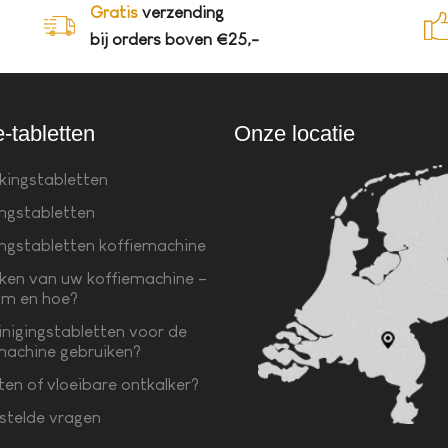
Gratis
verzending
bij orders boven €25,-
e-tabletten
Onze locatie
kingstabletten
ingstabletten
ingstabletten koffiemachine
ken van uw koffiemachine –
m en hoe?
inigingstabletten voor de
machine gebruiken?
ten of vloeibare ontkalker?
stelde vragen