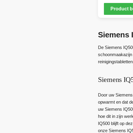
Product b
Siemens I
De Siemens IQ500 
schoonmaakazijn 
reinigingstablette
Siemens IQ5
Door uw Siemens I
opwarmt en dat de
uw Siemens IQ500 
hoe dit in zijn we
IQ500 blijft op de
onze Siemens IQ50