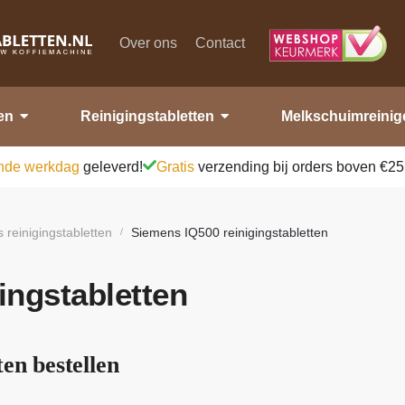
Over ons
Contact
en
Reinigingstabletten
Melkschuimreinig
nde werkdag
geleverd!
Gratis
verzending bij orders boven €25
 reinigingstabletten
Siemens IQ500 reinigingstabletten
/
ingstabletten
en bestellen