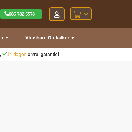
085 782 5578
er
Vloeibare Ontkalker
,-
14 dagen
omruilgarantie!