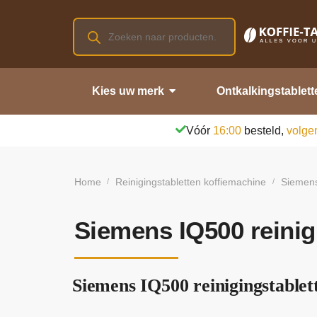
Kies uw merk
Ontkalkingstablett
Vóór
16:00
besteld,
volge
Home
Reinigingstabletten koffiemachine
Siemens
/
/
Siemens IQ500 reinig
Siemens IQ500 reinigingstablett