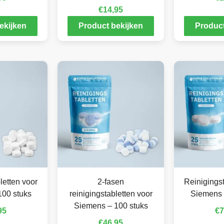
€
14,95
ekijken
Product bekijken
Product
letten voor
2-fasen
Reinigingst
100 stuks
reinigingstabletten voor
Siemens 
Siemens – 100 stuks
95
€
7
€
46,95