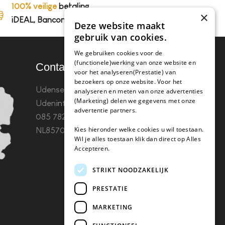
100% veilige
betaling,
×
iDEAL, Bancontact en op rekening
Deze website maakt
gebruik van cookies.
We gebruiken cookies voor de
(functionele)werking van onze website en
Contact
voor het analyseren(Prestatie) van
bezoekers op onze website. Voor het
Udenseweg 8B 5405 PA
analyseren en meten van onze advertenties
(Marketing) delen we gegevens met onze
Uden
info(@)koffie-tabletten.nl
Tel.
advertentie partners.
085 782 5578KvK 67529623 Btw:
Kies hieronder welke cookies u wil toestaan.
NL857053759B01
Wil je alles toestaan klik dan direct op Alles
Accepteren.
STRIKT NOODZAKELIJK
PRESTATIE
MARKETING