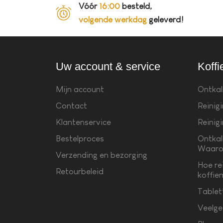
Vóór
16:00
besteld,
volgende werkdag
geleverd!
Uw account & service
Koffi
Mijn account
Ontkal
Contact
Reinig
Klantenservice
Reinig
Bestelproces
Ontkal
Waaro
Verzending en bezorging
Hoe re
Retourbeleid
koffie
Tablet
Veelge