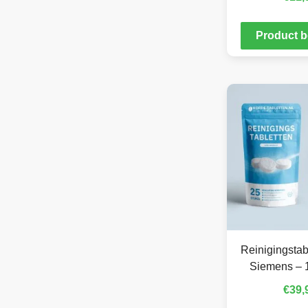
Product b
Reinigingstab
Siemens – 
€
39,