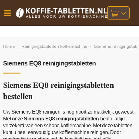
Vóór
Gratis
14 dagen
verzending
omruilgarantie!
16:00
Home
Reinigingstabletten koffiemachine
Siemens reinigingstabl
/
/
bij orders
besteld,
volgende
boven
werkdag
€25,-
geleverd!
Siemens EQ8 reinigingstabletten
Siemens EQ8 reinigingstabletten
bestellen
Uw Siemens EQ8 reinigen is nog nooit zo makkelijk geweest.
Met onze
Siemens EQ8 reinigingstabletten
bent u altijd
verzekerd van een schone koffiemachine. Met deze tabletten
kunt u heel eenvoudig uw koffiemachine reinigen. Door