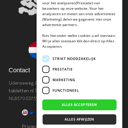
voor het analyseren(Prestatie) van
bezoekers op onze website. Voor het
analyseren en meten van onze advertenties
(Marketing) delen we gegevens met onze
advertentie partners.
Kies hieronder welke cookies u wil toestaan.
Wil je alles toestaan klik dan direct op Alles
Accepteren.
STRIKT NOODZAKELIJK
Contact
PRESTATIE
MARKETING
Udenseweg 8B 5405 PA Uden
info(@)koffie-
FUNCTIONEEL
tabletten.nl
Tel. 085 782 5578KvK 67529623 Btw:
NL857053759B01
ALLES ACCEPTEREN
ALLES AFWIJZEN
Privacy & Cookies
–
Algemene Voorwaarden