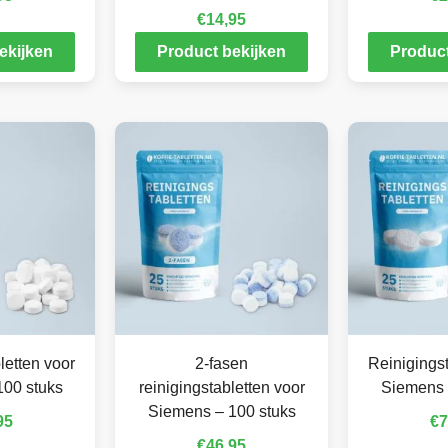
€
14,95
ekijken
Product bekijken
Product
letten voor
2-fasen
Reinigingst
100 stuks
reinigingstabletten voor
Siemens 
Siemens – 100 stuks
95
€
7
€
46,95