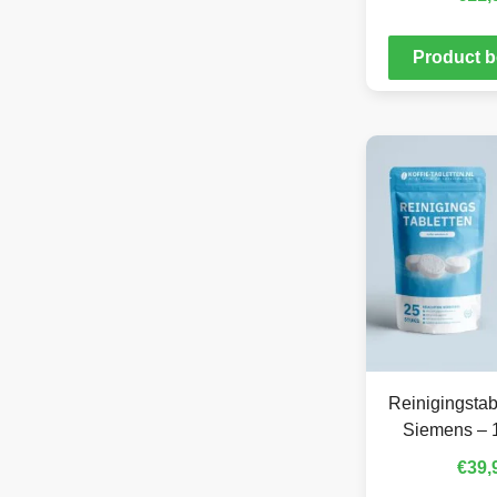
Product b
Reinigingstab
Siemens – 
€
39,