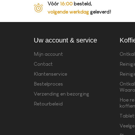
Vóór
16:00
besteld,
volgende werkdag
geleverd!
Uw account & service
Koffi
Mijn account
Ontkal
Contact
Reinig
Klantenservice
Reinig
Bestelproces
Ontkal
Waaro
Verzending en bezorging
Hoe re
Retourbeleid
koffie
Tablet
Veelge