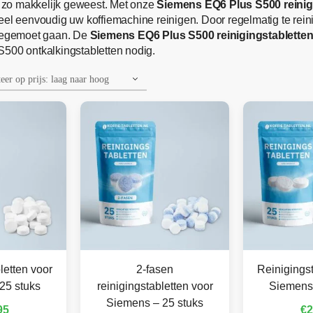
 zo makkelijk geweest. Met onze
Siemens EQ6 Plus S500 reinig
eel eenvoudig uw koffiemachine reinigen. Door regelmatig te rein
 tegemoet gaan. De
Siemens EQ6 Plus S500 reinigingstablette
S500 ontkalkingstabletten nodig.
letten voor
2-fasen
Reinigingst
25 stuks
reinigingstabletten voor
Siemens 
Siemens – 25 stuks
95
€
2