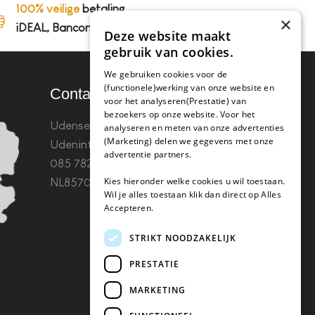
100% veilige
betaling,
×
iDEAL, Bancontact en op rekening
Deze website maakt
gebruik van cookies.
We gebruiken cookies voor de
(functionele)werking van onze website en
Contact
voor het analyseren(Prestatie) van
bezoekers op onze website. Voor het
Udenseweg 8B 5405 PA
analyseren en meten van onze advertenties
(Marketing) delen we gegevens met onze
Uden
info(@)koffie-tabletten.nl
Tel.
advertentie partners.
085 782 5578KvK 67529623 Btw:
Kies hieronder welke cookies u wil toestaan.
NL857053759B01
Wil je alles toestaan klik dan direct op Alles
Accepteren.
STRIKT NOODZAKELIJK
PRESTATIE
MARKETING