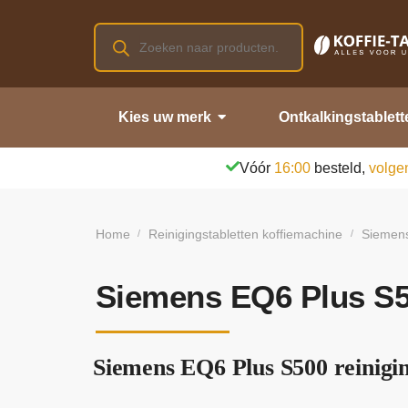
Kies uw merk
Ontkalkingstablett
Vóór
16:00
besteld,
volge
Home
Reinigingstabletten koffiemachine
Siemens
/
/
Siemens EQ6 Plus S50
Siemens EQ6 Plus S500 reinigin