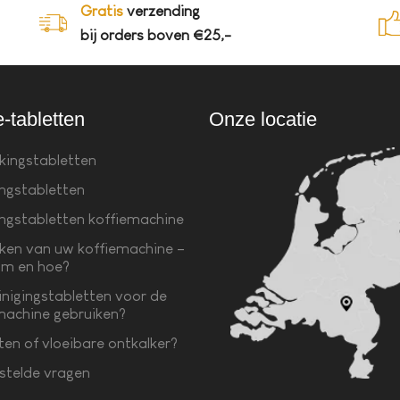
Gratis
verzending
bij orders boven €25,-
e-tabletten
Onze locatie
kingstabletten
ingstabletten
ingstabletten koffiemachine
ken van uw koffiemachine –
m en hoe?
inigingstabletten voor de
machine gebruiken?
ten of vloeibare ontkalker?
stelde vragen