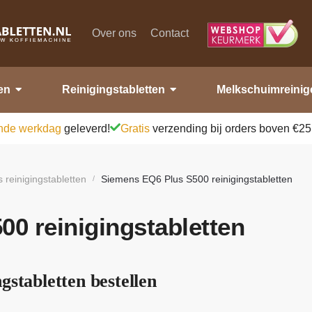
Over ons
Contact
en
Reinigingstabletten
Melkschuimreinig
nde werkdag
geleverd!
Gratis
verzending bij orders boven €25
 reinigingstabletten
Siemens EQ6 Plus S500 reinigingstabletten
/
0 reinigingstabletten
gstabletten bestellen