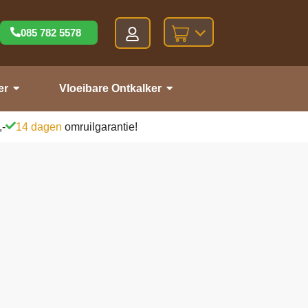
085 782 5578
er
Vloeibare Ontkalker
,-
14 dagen
omruilgarantie!