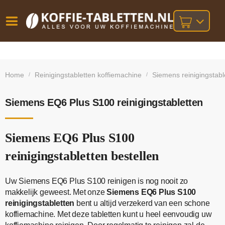
Vóór
Gratis
14 dagen
verzending
omruilgarantie!
16:00
Home
Reinigingstabletten koffiemachine
Siemens reinigingstabl
/
/
bij orders
besteld,
volgende
boven
werkdag
€25,-
geleverd!
Siemens EQ6 Plus S100 reinigingstabletten
Siemens EQ6 Plus S100
reinigingstabletten bestellen
Uw Siemens EQ6 Plus S100 reinigen is nog nooit zo
makkelijk geweest. Met onze
Siemens EQ6 Plus S100
reinigingstabletten
bent u altijd verzekerd van een schone
koffiemachine. Met deze tabletten kunt u heel eenvoudig uw