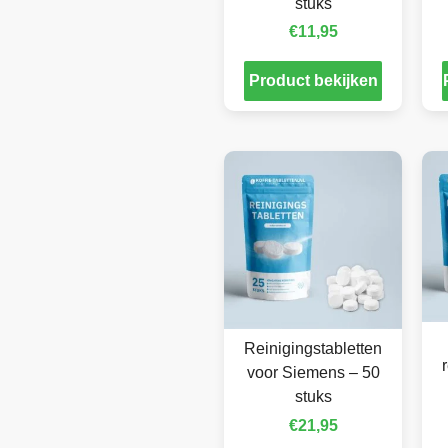
stuks
€
11,95
Product bekijken
Reinigingstabletten
voor Siemens – 50
stuks
€
21,95