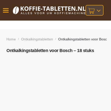
Vóór
Gratis
14 dagen
verzending
omruilgarantie!
16:00
bij orders
besteld,
Home
Ontkalkingstabletten
Ontkalkingstabletten voor Bosch 
/
/
volgende
boven
werkdag
€25,-
geleverd!
Ontkalkingstabletten voor Bosch – 18 stuks