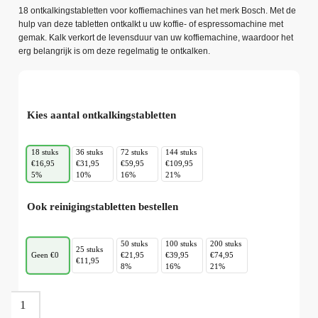
18 ontkalkingstabletten voor koffiemachines van het merk Bosch. Met de
hulp van deze tabletten ontkalkt u uw koffie- of espressomachine met
gemak. Kalk verkort de levensduur van uw koffiemachine, waardoor het
erg belangrijk is om deze regelmatig te ontkalken.
Kies aantal ontkalkingstabletten
18 stuks
36 stuks
72 stuks
144 stuks
€16,95
€31,95
€59,95
€109,95
5%
10%
16%
21%
Ook reinigingstabletten bestellen
50 stuks
100 stuks
200 stuks
25 stuks
Geen €0
€21,95
€39,95
€74,95
€11,95
8%
16%
21%