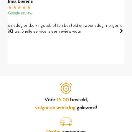
Irma Bierens
Fri
★
★
★
★
★
★
Google review
Goog
dinsdag ontkalkingstabletten besteld en woensdag morgen al
Op 
in huis. Snelle service is een review waar!
een 
dat 
koff
bela
Vóór
16:00
besteld,
volgende werkdag
geleverd!
Gratis
verzending