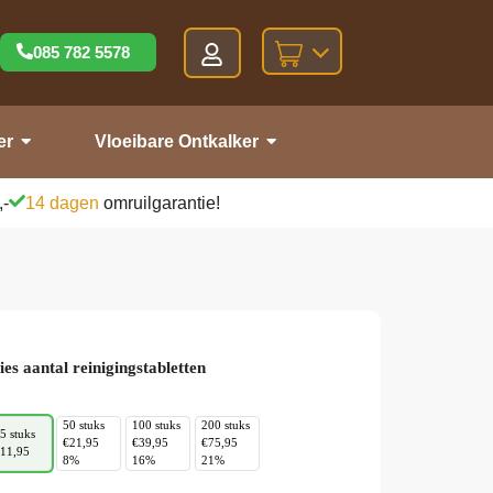
085 782 5578
er
Vloeibare Ontkalker
,-
14 dagen
omruilgarantie!
ies aantal reinigingstabletten
50 stuks
100 stuks
200 stuks
5 stuks
€21,95
€39,95
€75,95
11,95
8%
16%
21%