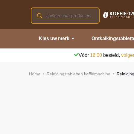
Kies uw merk
Ontkalkingstablett
Vóór
16:00
besteld,
volge
Home
Reinigingstabletten koffiemachine
Reiniging
/
/