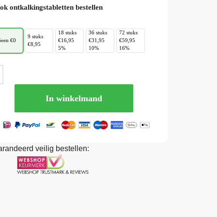
ok ontkalkingstabletten bestellen
18 stuks
36 stuks
72 stuks
9 stuks
een €0
€16,95
€31,95
€59,95
€8,95
5%
10%
16%
In winkelmand
randeerd veilig bestellen: