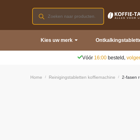
Kies uw merk
Ontkalkingstablett
Vóór
16:00
besteld,
volge
Home
Reinigingstabletten koffiemachine
2-fasen r
/
/