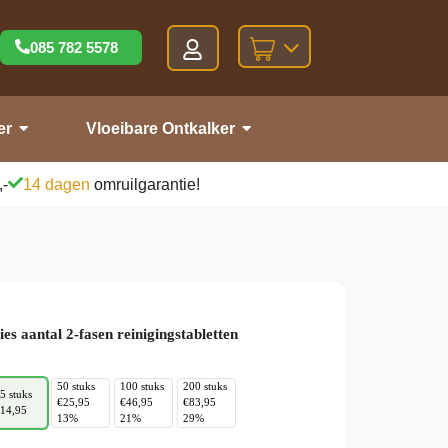
085 782 5578
er
Vloeibare Ontkalker
,-
14 dagen
omruilgarantie!
ies aantal 2-fasen reinigingstabletten
50 stuks
100 stuks
200 stuks
5 stuks
€25,95
€46,95
€83,95
14,95
13%
21%
29%