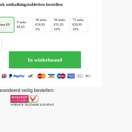
ok ontkalkingstabletten bestellen
18 stuks
36 stuks
72 stuks
9 stuks
een €0
€16,95
€31,95
€59,95
€8,95
5%
10%
16%
In winkelmand
randeerd veilig bestellen: