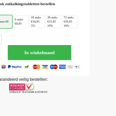
ok ontkalkingstabletten bestellen
18 stuks
36 stuks
72 stuks
9 stuks
een €0
€16,95
€31,95
€59,95
€8,95
5%
10%
16%
In winkelmand
randeerd veilig bestellen: