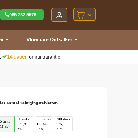
085 782 5578
er
Vloeibare Ontkalker
,-
14 dagen
omruilgarantie!
ies aantal reinigingstabletten
50 stuks
100 stuks
200 stuks
5 stuks
€21,95
€39,95
€75,95
11,95
8%
16%
21%