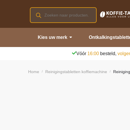
Kies uw merk
Ontkalkingstablett
Vóór
16:00
besteld,
volge
Home
Reinigingstabletten koffiemachine
Reiniging
/
/