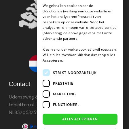
We gebruiken cookies voor de
(functionele)werking van onze website en
voor het analyseren(Prestatie) van
bezoekers op onze website. Voor het
analyseren en meten van onze advertenties
(Marketing) delen we gegevens met onze
advertentie partners.
Kies hieronder welke cookies u wil toestaan.
Wil je alles toestaan klik dan direct op Alles
Accepteren.
STRIKT NOODZAKELIJK
Contact
PRESTATIE
MARKETING
Udenseweg 8B 5405 PA Uden
info(@)koffie-
tabletten.nl
Tel. 085 782 5578KvK 67529623 Btw:
FUNCTIONEEL
NL857053759B01
ALLES ACCEPTEREN