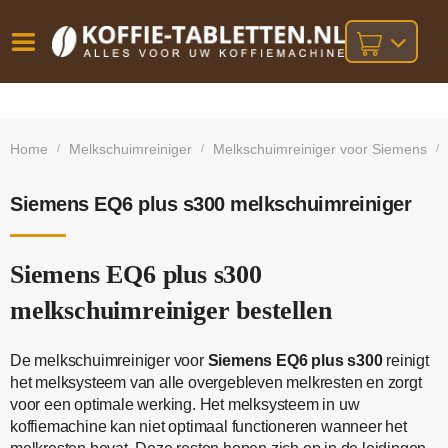
Vóór
Gratis
14 dagen
verzending
omruilgarantie!
16:00
Home
Melkschuimreiniger
Melkschuimreiniger voor Siemens
/
/
/
bij orders
besteld,
volgende
boven
werkdag
€25,-
geleverd!
Siemens EQ6 plus s300 melkschuimreiniger
Siemens EQ6 plus s300
melkschuimreiniger bestellen
De melkschuimreiniger voor
Siemens EQ6 plus s300
reinigt
het melksysteem van alle overgebleven melkresten en zorgt
voor een optimale werking. Het melksysteem in uw
koffiemachine kan niet optimaal functioneren wanneer het