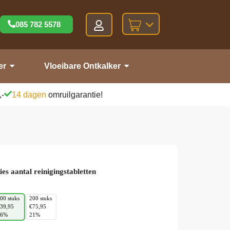
085 782 5578
er
Vloeibare Ontkalker
,-
14 dagen
omruilgarantie!
ies aantal reinigingstabletten
00 stuks
200 stuks
39,95
€75,95
16%
21%