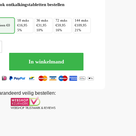
ok ontkalkingstabletten bestellen
18 stuks
36 stuks
72 stuks
144 stuks
een €0
€16,95
€31,95
€59,95
€109,95
5%
10%
16%
21%
In winkelmand
randeerd veilig bestellen: