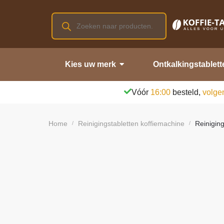
Kies uw merk
Ontkalkingstablett
Vóór
16:00
besteld,
volge
Home
Reinigingstabletten koffiemachine
Reiniging
/
/