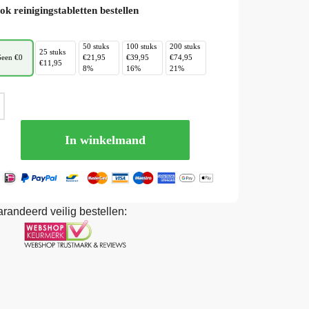
ok reinigingstabletten bestellen
50 stuks
100 stuks
200 stuks
25 stuks
een €0
€21,95
€39,95
€74,95
€11,95
8%
16%
21%
In winkelmand
randeerd veilig bestellen: