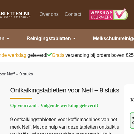
Over ons
Contact
en
Reinigingstabletten
Melkschuimreinig
nde werkdag
geleverd!
Gratis
verzending bij orders boven €25
oor Neff – 9 stuks
Ontkalkingstabletten voor Neff – 9 stuks
K
Op voorraad - Volgende werkdag geleverd!
9
9 ontkalkingstabletten voor koffiemachines van het
€
merk Neff. Met de hulp van deze tabletten ontkalkt u