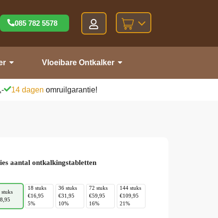
085 782 5578
er
Vloeibare Ontkalker
,-
14 dagen
omruilgarantie!
ies aantal ontkalkingstabletten
18 stuks
36 stuks
72 stuks
144 stuks
 stuks
€16,95
€31,95
€59,95
€109,95
8,95
5%
10%
16%
21%