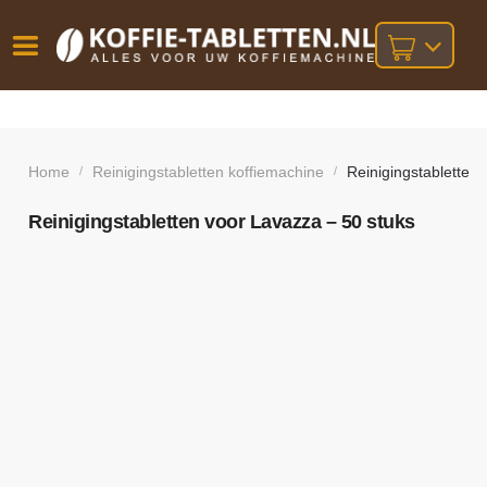
Vóór
Gratis
14 dagen
verzending
omruilgarantie!
16:00
bij orders
besteld,
Home
Reinigingstabletten koffiemachine
Reinigingstabletten
/
/
volgende
boven
werkdag
€25,-
geleverd!
Reinigingstabletten voor Lavazza – 50 stuks