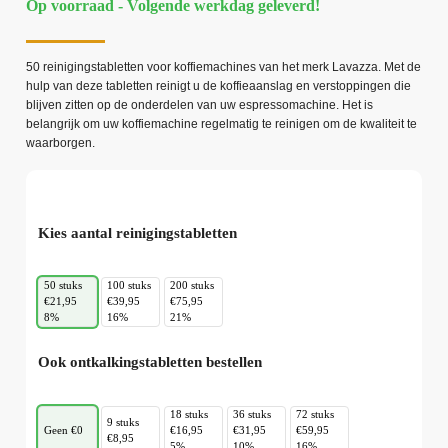
Op voorraad - Volgende werkdag geleverd!
50 reinigingstabletten voor koffiemachines van het merk Lavazza. Met de
hulp van deze tabletten reinigt u de koffieaanslag en verstoppingen die
blijven zitten op de onderdelen van uw espressomachine. Het is
belangrijk om uw koffiemachine regelmatig te reinigen om de kwaliteit te
waarborgen.
Kies aantal reinigingstabletten
50 stuks
100 stuks
200 stuks
€21,95
€39,95
€75,95
8%
16%
21%
Ook ontkalkingstabletten bestellen
18 stuks
36 stuks
72 stuks
9 stuks
Geen €0
€16,95
€31,95
€59,95
€8,95
5%
10%
16%