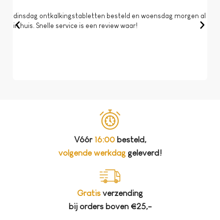
dinsdag ontkalkingstabletten besteld en woensdag morgen al
Op 
in huis. Snelle service is een review waar!
een 
dat 
koff
bela
Vóór
16:00
besteld,
volgende werkdag
geleverd!
Gratis
verzending
bij orders boven €25,-