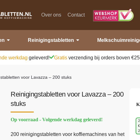
Over ons
Contact
en
Reinigingstabletten
Melkschuimreinig
nde werkdag
geleverd!
Gratis
verzending bij orders boven €25
gstabletten voor Lavazza – 200 stuks
Reinigingstabletten voor Lavazza – 200
stuks
K
Op voorraad - Volgende werkdag geleverd!
2
€
200 reinigingstabletten voor koffiemachines van het