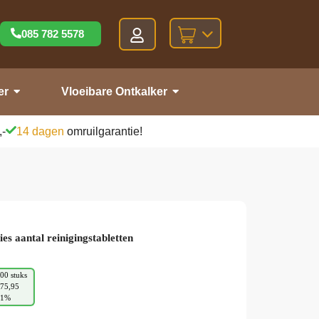
085 782 5578
er
Vloeibare Ontkalker
,-
14 dagen
omruilgarantie!
ies aantal reinigingstabletten
00 stuks
75,95
21%