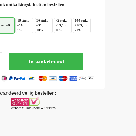
ok ontkalkingstabletten bestellen
18 stuks
36 stuks
72 stuks
144 stuks
een €0
€16,95
€31,95
€59,95
€109,95
5%
10%
16%
21%
In winkelmand
randeerd veilig bestellen: