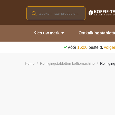
Kies uw merk
Ontkalkingstablett
Vóór
16:00
besteld,
volge
Home
Reinigingstabletten koffiemachine
Reinigin
/
/