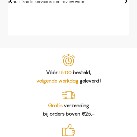
in huis. Snelle service is een review waar!
een 
dat 
koff
bela
Vóór
16:00
besteld,
volgende werkdag
geleverd!
Gratis
verzending
bij orders boven €25,-