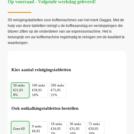
Op voorraad - Volgende werkdag geleverd!
50 reinigingstabletten voor koffiemachines van het merk Gaggia. Met de
hulp van deze tabletten reinigt u de koffieaanslag en verstoppingen die
blijven zitten op de onderdelen van uw espressomachine. Het is
belangrijk om uw koffiemachine regelmatig te reinigen om de kwaliteit te
waarborgen.
Kies aantal reinigingstabletten
50 stuks
100 stuks
200 stuks
€21,95
€39,95
€75,95
8%
16%
21%
Ook ontkalkingstabletten bestellen
18 stuks
36 stuks
72 stuks
9 stuks
Geen €0
€16,95
€31,95
€59,95
€8,95
5%
10%
16%