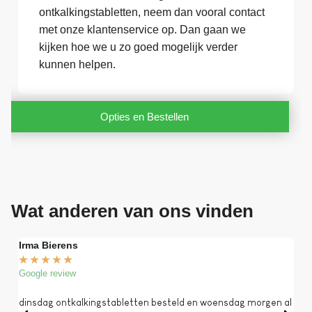
ontkalkingstabletten, neem dan vooral contact
met onze klantenservice op. Dan gaan we
kijken hoe we u zo goed mogelijk verder
kunnen helpen.
Opties en Bestellen
Wat anderen van ons vinden
Irma Bierens
Fri
★
★
★
★
★
★
Google review
Goog
dinsdag ontkalkingstabletten besteld en woensdag morgen al
Op 