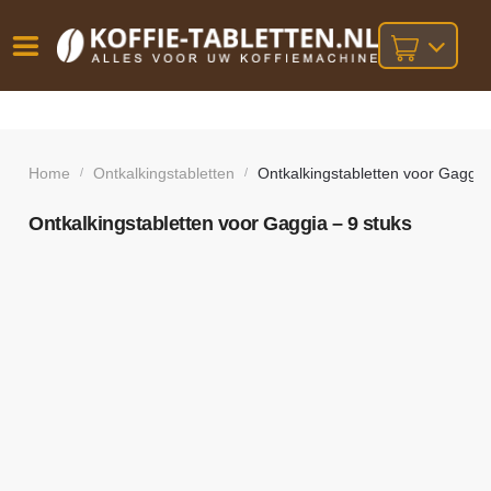
Vóór
Gratis
14 dagen
verzending
omruilgarantie!
16:00
bij orders
besteld,
Home
Ontkalkingstabletten
Ontkalkingstabletten voor Gaggia
/
/
volgende
boven
werkdag
€25,-
geleverd!
Ontkalkingstabletten voor Gaggia – 9 stuks