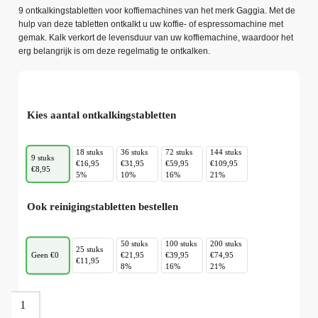
9 ontkalkingstabletten voor koffiemachines van het merk Gaggia. Met de
hulp van deze tabletten ontkalkt u uw koffie- of espressomachine met
gemak. Kalk verkort de levensduur van uw koffiemachine, waardoor het
erg belangrijk is om deze regelmatig te ontkalken.
Kies aantal ontkalkingstabletten
18 stuks
36 stuks
72 stuks
144 stuks
9 stuks
€16,95
€31,95
€59,95
€109,95
€8,95
5%
10%
16%
21%
Ook reinigingstabletten bestellen
50 stuks
100 stuks
200 stuks
25 stuks
Geen €0
€21,95
€39,95
€74,95
€11,95
8%
16%
21%