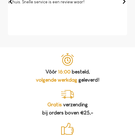
in huis. Snelle service is een review waar!
een 
dat 
koff
bela
Vóór
16:00
besteld,
volgende werkdag
geleverd!
Gratis
verzending
bij orders boven €25,-