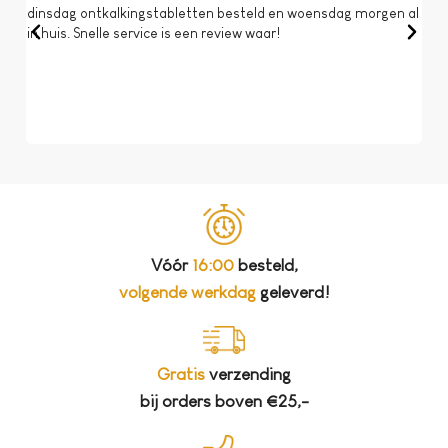
dinsdag ontkalkingstabletten besteld en woensdag morgen al
Op 
in huis. Snelle service is een review waar!
een 
dat 
koff
bela
Vóór
16:00
besteld,
volgende werkdag
geleverd!
Gratis
verzending
bij orders boven €25,-