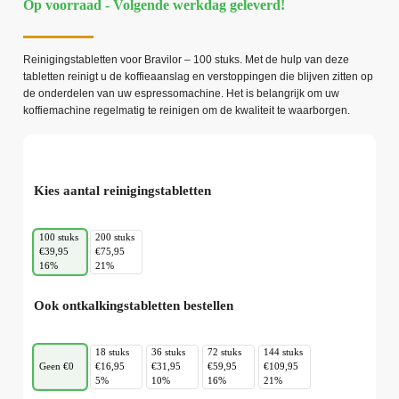
Op voorraad - Volgende werkdag geleverd!
Reinigingstabletten voor Bravilor – 100 stuks. Met de hulp van deze
tabletten reinigt u de koffieaanslag en verstoppingen die blijven zitten op
de onderdelen van uw espressomachine. Het is belangrijk om uw
koffiemachine regelmatig te reinigen om de kwaliteit te waarborgen.
Kies aantal reinigingstabletten
100 stuks
200 stuks
€39,95
€75,95
16%
21%
Ook ontkalkingstabletten bestellen
18 stuks
36 stuks
72 stuks
144 stuks
Geen €0
€16,95
€31,95
€59,95
€109,95
5%
10%
16%
21%