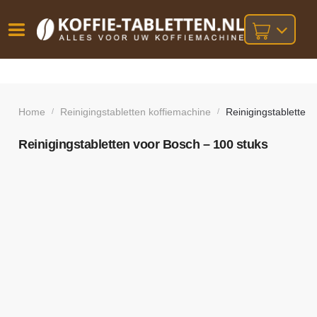
Vóór
Gratis
14 dagen
verzending
omruilgarantie!
16:00
bij orders
besteld,
Home
Reinigingstabletten koffiemachine
Reinigingstabletten
/
/
volgende
boven
werkdag
€25,-
geleverd!
Reinigingstabletten voor Bosch – 100 stuks