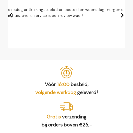
dinsdag ontkalkingstabletten besteld en woensdag morgen al
Op 
in huis. Snelle service is een review waar!
een 
dat 
koff
bela
Vóór
16:00
besteld,
volgende werkdag
geleverd!
Gratis
verzending
bij orders boven €25,-