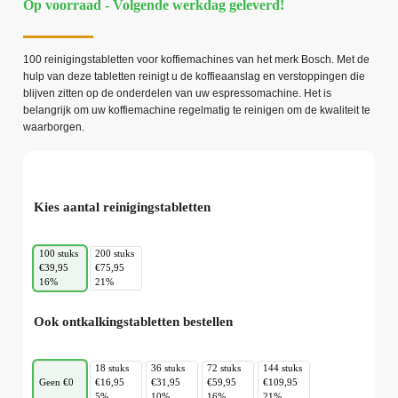
Op voorraad - Volgende werkdag geleverd!
100 reinigingstabletten voor koffiemachines van het merk Bosch. Met de
hulp van deze tabletten reinigt u de koffieaanslag en verstoppingen die
blijven zitten op de onderdelen van uw espressomachine. Het is
belangrijk om uw koffiemachine regelmatig te reinigen om de kwaliteit te
waarborgen.
Kies aantal reinigingstabletten
100 stuks
200 stuks
€39,95
€75,95
16%
21%
Ook ontkalkingstabletten bestellen
18 stuks
36 stuks
72 stuks
144 stuks
Geen €0
€16,95
€31,95
€59,95
€109,95
5%
10%
16%
21%