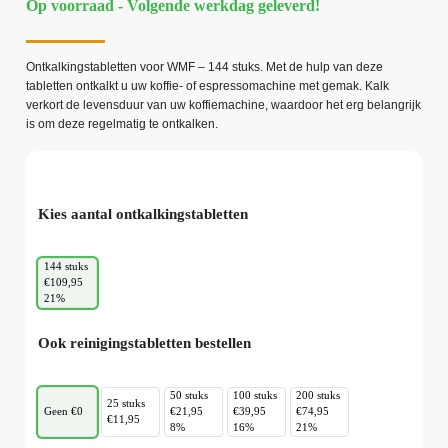
Op voorraad - Volgende werkdag geleverd!
Ontkalkingstabletten voor WMF – 144 stuks. Met de hulp van deze
tabletten ontkalkt u uw koffie- of espressomachine met gemak. Kalk
verkort de levensduur van uw koffiemachine, waardoor het erg belangrijk
is om deze regelmatig te ontkalken.
Kies aantal ontkalkingstabletten
144 stuks
€109,95
21%
Ook reinigingstabletten bestellen
50 stuks
100 stuks
200 stuks
25 stuks
Geen €0
€21,95
€39,95
€74,95
€11,95
8%
16%
21%