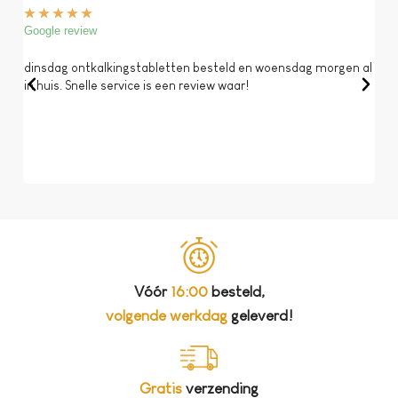
★
★
★
★
★
★
Google review
Goog
dinsdag ontkalkingstabletten besteld en woensdag morgen al
Op 
in huis. Snelle service is een review waar!
een 
dat 
koff
bela
Vóór
16:00
besteld,
volgende werkdag
geleverd!
Gratis
verzending