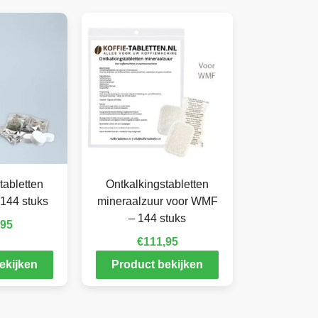
tabletten
Ontkalkingstabletten
144 stuks
mineraalzuur voor WMF
– 144 stuks
,95
€
111,95
ekijken
Product bekijken