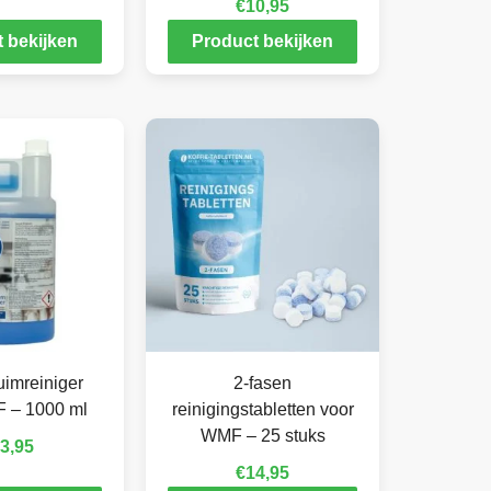
€
10,95
 bekijken
Product bekijken
imreiniger
2-fasen
 – 1000 ml
reinigingstabletten voor
WMF – 25 stuks
3,95
€
14,95