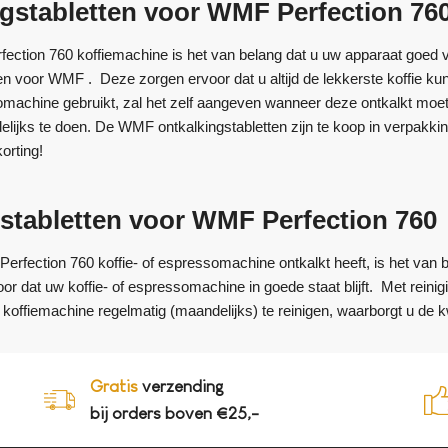
gstabletten voor WMF Perfection 76
ction 760 koffiemachine is het van belang dat u uw apparaat goed 
en voor WMF . Deze zorgen ervoor dat u altijd de lekkerste koffie kun
omachine gebruikt, zal het zelf aangeven wanneer deze ontkalkt moet w
lijks te doen. De WMF ontkalkingstabletten zijn te koop in verpakkin
orting!
stabletten voor WMF Perfection 760
fection 760 koffie- of espressomachine ontkalkt heeft, is het van be
 dat uw koffie- of espressomachine in goede staat blijft. Met reini
koffiemachine regelmatig (maandelijks) te reinigen, waarborgt u de kwa
Gratis
verzending
bij orders boven €25,-