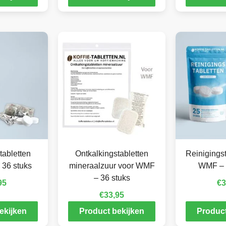
tabletten
Ontkalkingstabletten
Reinigingst
 36 stuks
mineraalzuur voor WMF
WMF – 
– 36 stuks
95
€
3
€
33,95
ekijken
Product bekijken
Product