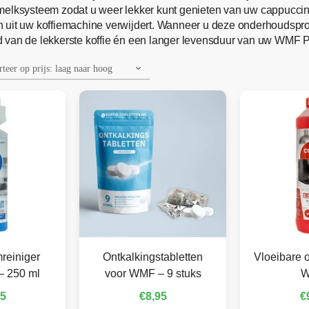
melksysteem zodat u weer lekker kunt genieten van uw cappuccino
n uit uw koffiemachine verwijdert. Wanneer u deze onderhoudspr
 van de lekkerste koffie én een langer levensduur van uw WMF P
reiniger
Ontkalkingstabletten
Vloeibare o
– 250 ml
voor WMF – 9 stuks
95
€
8,95
€