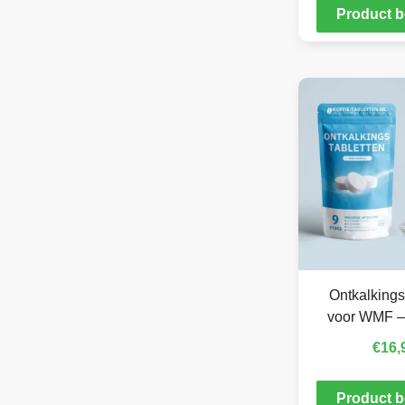
Product b
Ontkalkings
voor WMF –
€
16,
Product b