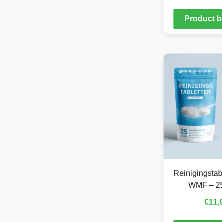
Product b
Reinigingstab
WMF – 25
€
11,