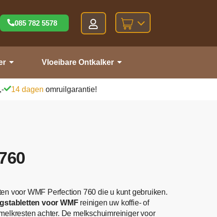
085 782 5578
er
Vloeibare Ontkalker
,-
14 dagen
omruilgarantie!
760
en voor WMF Perfection 760 die u kunt gebruiken.
ngstabletten voor WMF
reinigen uw koffie- of
 melkresten achter. De melkschuimreiniger voor