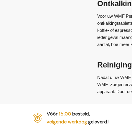
Ontkalkin
Voor uw WMF Perfe
ontkalkingstablett
koffie- of espress
ieder geval maande
aantal, hoe meer k
Reiniging
Nadat u uw WMF Per
WMF zorgen ervoor
apparaat. Door de 
Vóór
16:00
besteld,
volgende werkdag
geleverd!