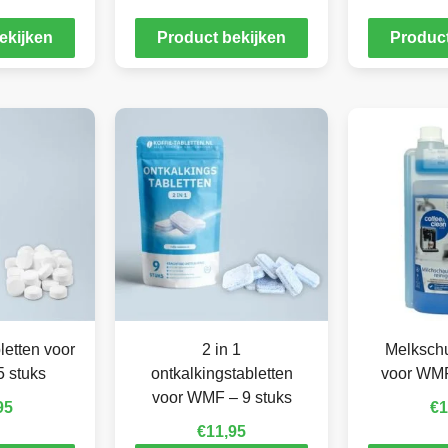
ekijken
Product bekijken
Product
letten voor
2 in 1
Melkschu
 stuks
ontkalkingstabletten
voor WMF
voor WMF – 9 stuks
95
€
1
€
11,95