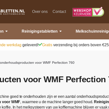
Over ons
Contact
en
Reinigingstabletten
Melkschuimreinig
nde werkdag
geleverd!
Gratis
verzending bij orders boven €25
e onderhoudsproducten voor WMF Perfection 760
ucten voor WMF Perfection 
hine goed te onderhouden zijn er een aantal onderhoudsproduct
en voor WMF
, waarmee u de machine langer goed houd.
Reinigi
koffie. In het melksysteem van uw koffiemachine blijven er vaak