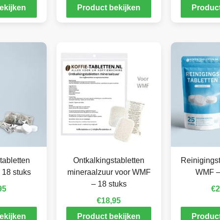
ekijken
Product bekijken
Product
tabletten
Ontkalkingstabletten
Reinigingst
 18 stuks
mineraalzuur voor WMF
WMF – 
– 18 stuks
95
€
2
€
18,95
ekijken
Product bekijken
Product