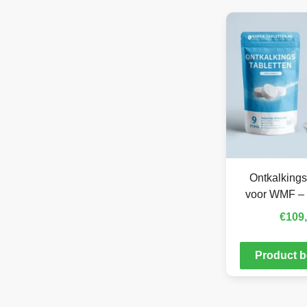
Ontkalkings
voor WMF – 
€
109
Product b