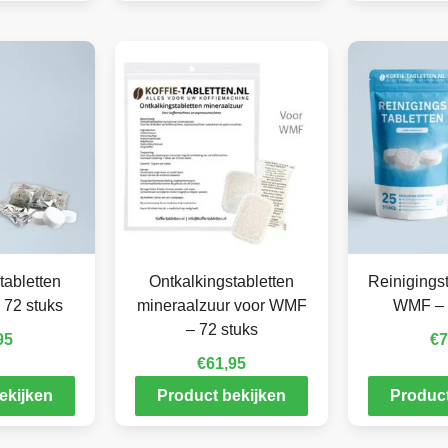
tabletten
Ontkalkingstabletten
Reinigingst
 72 stuks
mineraalzuur voor WMF
WMF – 
– 72 stuks
95
€
7
€
61,95
ekijken
Product bekijken
Product