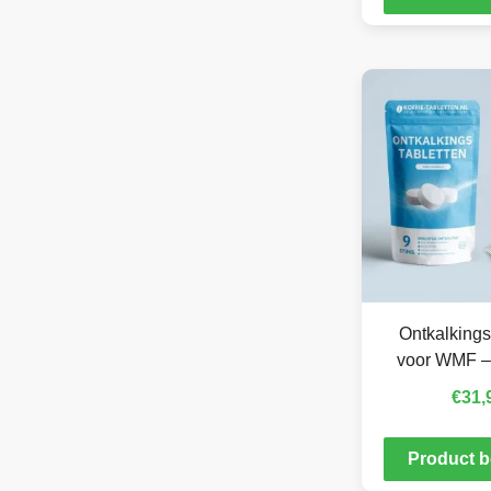
Ontkalkings
voor WMF –
€
31,
Product b