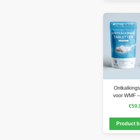
Ontkalkings
voor WMF –
€
59,
Product b