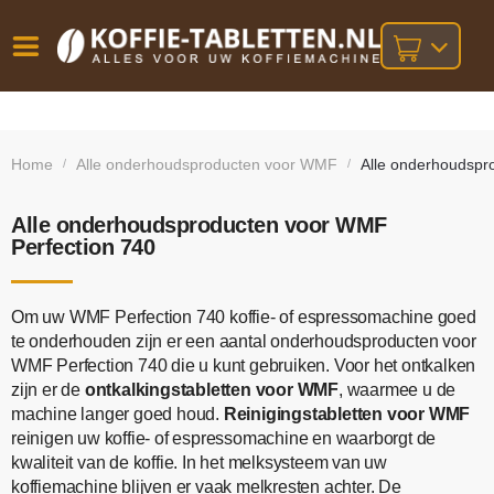
Vóór
Gratis
14 dagen
verzending
omruilgarantie!
16:00
Home
Alle onderhoudsproducten voor WMF
Alle onderhoudspr
/
/
bij orders
besteld,
volgende
boven
werkdag
€25,-
geleverd!
Alle onderhoudsproducten voor WMF
Perfection 740
Om uw WMF Perfection 740 koffie- of espressomachine goed
te onderhouden zijn er een aantal onderhoudsproducten voor
WMF Perfection 740 die u kunt gebruiken. Voor het ontkalken
zijn er de
ontkalkingstabletten voor WMF
, waarmee u de
machine langer goed houd.
Reinigingstabletten voor WMF
reinigen uw koffie- of espressomachine en waarborgt de
kwaliteit van de koffie. In het melksysteem van uw
koffiemachine blijven er vaak melkresten achter. De