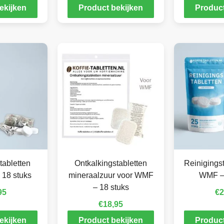
ekijken
Product bekijken
Product
tabletten
Ontkalkingstabletten
Reinigingst
 18 stuks
mineraalzuur voor WMF
WMF – 
– 18 stuks
95
€
2
€
18,95
ekijken
Product bekijken
Product