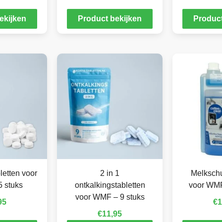
ekijken
Product bekijken
Product
letten voor
2 in 1
Melkschu
 stuks
ontkalkingstabletten
voor WMF
voor WMF – 9 stuks
95
€
1
€
11,95