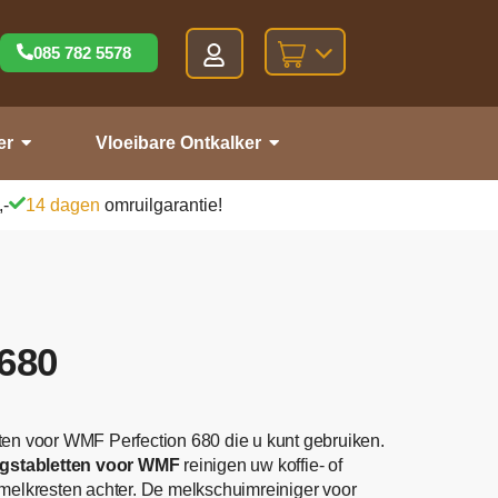
085 782 5578
er
Vloeibare Ontkalker
,-
14 dagen
omruilgarantie!
680
en voor WMF Perfection 680 die u kunt gebruiken.
ngstabletten voor WMF
reinigen uw koffie- of
 melkresten achter. De melkschuimreiniger voor