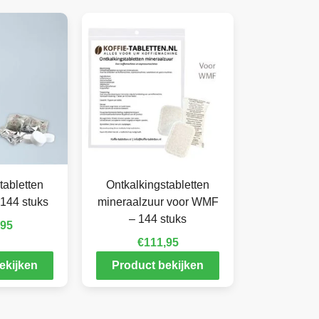
tabletten
Ontkalkingstabletten
144 stuks
mineraalzuur voor WMF
– 144 stuks
,95
€
111,95
ekijken
Product bekijken