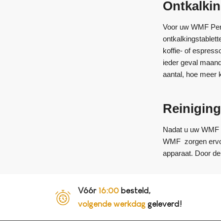
Ontkalkin
Voor uw WMF Perfe
ontkalkingstablett
koffie- of espress
ieder geval maande
aantal, hoe meer k
Reiniging
Nadat u uw WMF Per
WMF zorgen ervoor
apparaat. Door de 
Vóór
16:00
besteld,
volgende werkdag
geleverd!