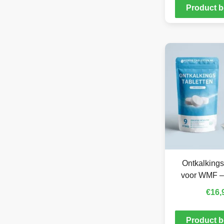
Product b
Ontkalkings
voor WMF –
€
16,
Product b