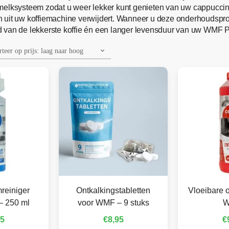
melksysteem zodat u weer lekker kunt genieten van uw cappuccino
n uit uw koffiemachine verwijdert. Wanneer u deze onderhoudspr
 van de lekkerste koffie én een langer levensduur van uw WMF P
reiniger
Ontkalkingstabletten
Vloeibare o
– 250 ml
voor WMF – 9 stuks
95
€
8,95
€