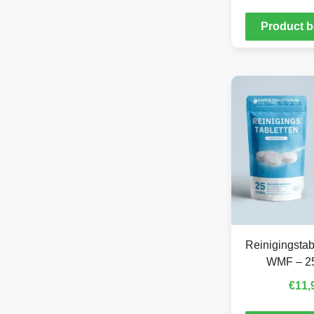
Product b
Reinigingstab
WMF – 25
€
11,