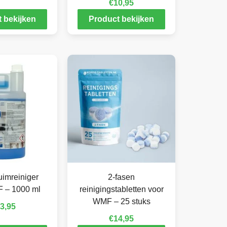
€
10,95
 bekijken
Product bekijken
imreiniger
2-fasen
 – 1000 ml
reinigingstabletten voor
WMF – 25 stuks
3,95
€
14,95