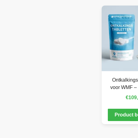
Ontkalkings
voor WMF – 
€
109
Product b