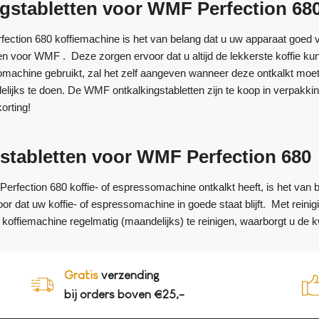
gstabletten voor WMF Perfection 68
ction 680 koffiemachine is het van belang dat u uw apparaat goed 
en voor WMF . Deze zorgen ervoor dat u altijd de lekkerste koffie kun
omachine gebruikt, zal het zelf aangeven wanneer deze ontkalkt moet w
lijks te doen. De WMF ontkalkingstabletten zijn te koop in verpakkin
orting!
stabletten voor WMF Perfection 680
fection 680 koffie- of espressomachine ontkalkt heeft, is het van be
 dat uw koffie- of espressomachine in goede staat blijft. Met reini
koffiemachine regelmatig (maandelijks) te reinigen, waarborgt u de kwa
Gratis
verzending
bij orders boven €25,-