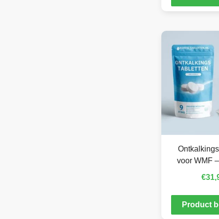
Ontkalkings
voor WMF –
€
31,
Product b