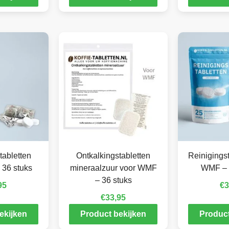
tabletten
Ontkalkingstabletten
Reinigingst
 36 stuks
mineraalzuur voor WMF
WMF – 
– 36 stuks
95
€
3
€
33,95
ekijken
Product bekijken
Product