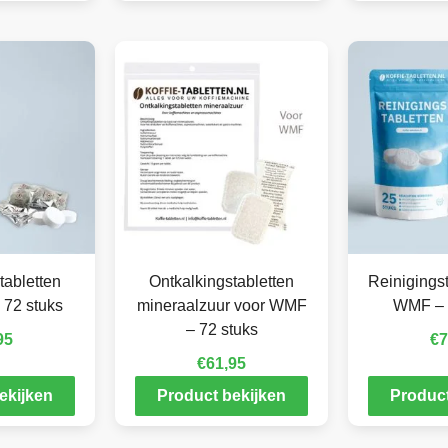
tabletten
Ontkalkingstabletten
Reinigingst
 72 stuks
mineraalzuur voor WMF
WMF – 
– 72 stuks
95
€
7
€
61,95
ekijken
Product bekijken
Product