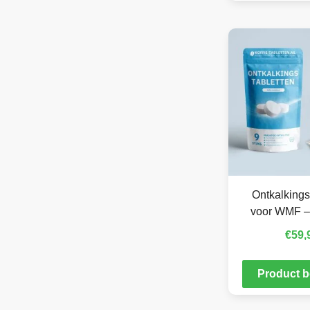
Ontkalkings
voor WMF –
€
59,
Product b