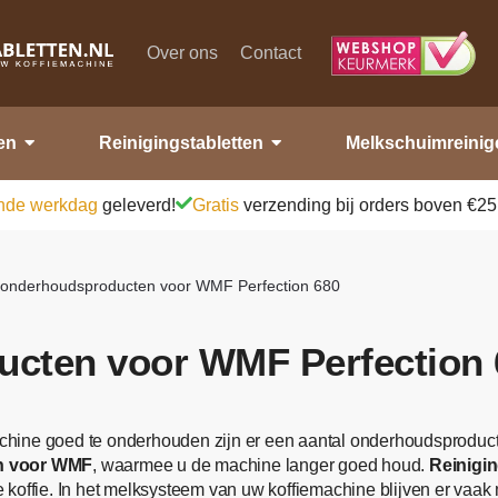
Over ons
Contact
en
Reinigingstabletten
Melkschuimreinig
nde werkdag
geleverd!
Gratis
verzending bij orders boven €25
e onderhoudsproducten voor WMF Perfection 680
ucten voor WMF Perfection 
hine goed te onderhouden zijn er een aantal onderhoudsproduct
en voor WMF
, waarmee u de machine langer goed houd.
Reinigi
koffie. In het melksysteem van uw koffiemachine blijven er vaak