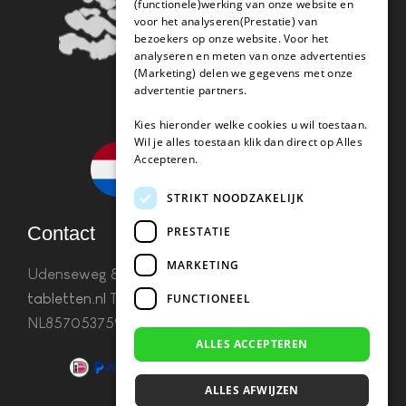
(functionele)werking van onze website en
voor het analyseren(Prestatie) van
bezoekers op onze website. Voor het
analyseren en meten van onze advertenties
(Marketing) delen we gegevens met onze
advertentie partners.
Kies hieronder welke cookies u wil toestaan.
Wil je alles toestaan klik dan direct op Alles
Accepteren.
STRIKT NOODZAKELIJK
Contact
PRESTATIE
MARKETING
Udenseweg 8B 5405 PA Uden
info(@)koffie-
tabletten.nl
Tel. 085 782 5578KvK 67529623 Btw:
FUNCTIONEEL
NL857053759B01
ALLES ACCEPTEREN
ALLES AFWIJZEN