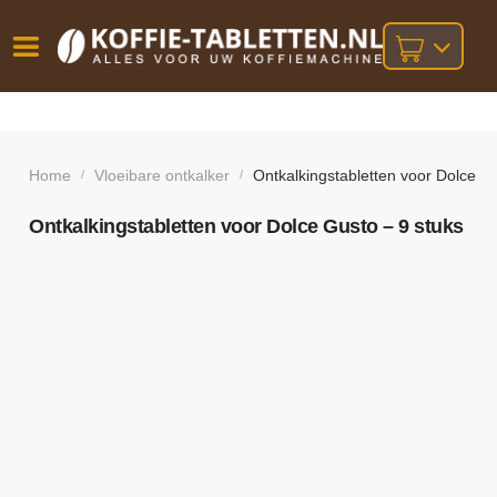
Vóór
Gratis
14 dagen
verzending
omruilgarantie!
16:00
bij orders
besteld,
Home
Vloeibare ontkalker
Ontkalkingstabletten voor Dolce Gu
/
/
volgende
boven
werkdag
€25,-
geleverd!
Ontkalkingstabletten voor Dolce Gusto – 9 stuks