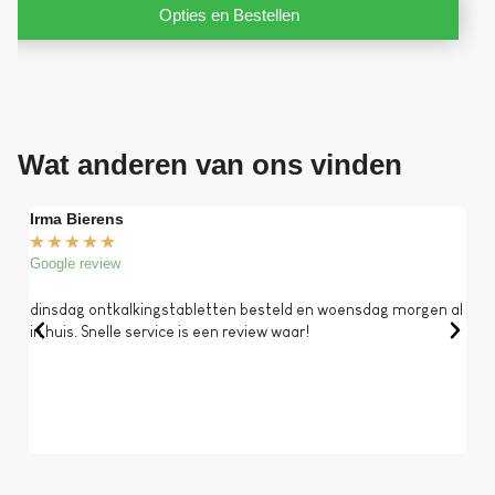
Opties en Bestellen
Wat anderen van ons vinden
Irma Bierens
Fri
★
★
★
★
★
★
Google review
Goog
dinsdag ontkalkingstabletten besteld en woensdag morgen al
Op 
in huis. Snelle service is een review waar!
een 
dat 
koff
bela