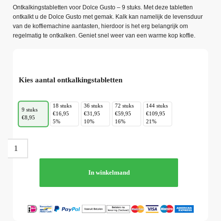
Ontkalkingstabletten voor Dolce Gusto – 9 stuks. Met deze tabletten
ontkalkt u de Dolce Gusto met gemak. Kalk kan namelijk de levensduur
van de koffiemachine aantasten, hierdoor is het erg belangrijk om
regelmatig te ontkalken. Geniet snel weer van een warme kop koffie.
Kies aantal ontkalkingstabletten
18 stuks
36 stuks
72 stuks
144 stuks
9 stuks
€16,95
€31,95
€59,95
€109,95
€8,95
5%
10%
16%
21%
In winkelmand