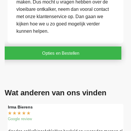
maken. Dus mocht u vragen hebben over de
vloeibare ontkalker, neem dan vooral contact
met onze klantenservice op. Dan gaan we
kijken hoe we u zo goed mogelijk verder
kunnen helpen.
Opties en Bestellen
Wat anderen van ons vinden
Irma Bierens
Fri
★
★
★
★
★
★
Google review
Goog
dinsdag ontkalkingstabletten besteld en woensdag morgen al
Op 