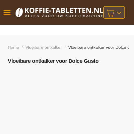
Vóór
Gratis
14 dagen
verzending
omruilgarantie!
16:00
bij orders
besteld,
Home
Vloeibare ontkalker
Vloeibare ontkalker voor Dolce Gu
/
/
volgende
boven
werkdag
€25,-
geleverd!
Vloeibare ontkalker voor Dolce Gusto