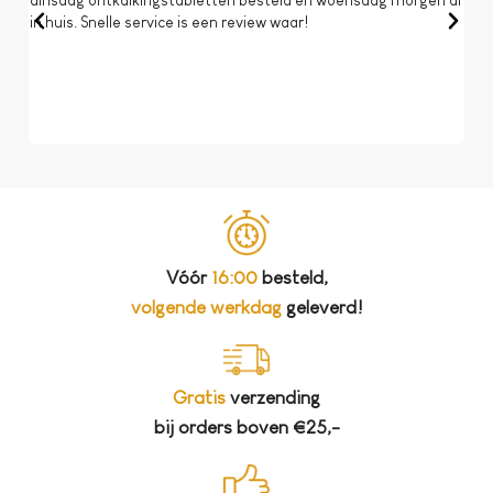
in huis. Snelle service is een review waar!
een 
dat 
koff
bela
Vóór
16:00
besteld,
volgende werkdag
geleverd!
Gratis
verzending
bij orders boven €25,-