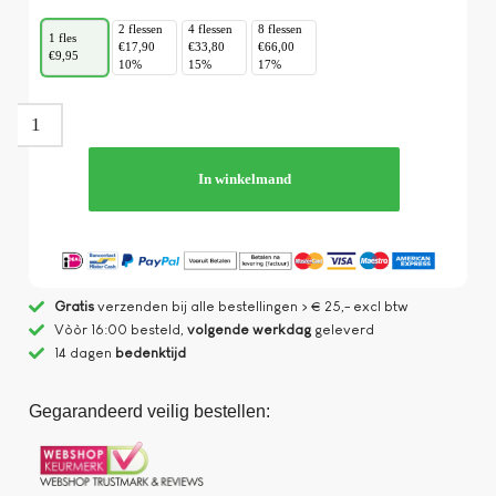
2 flessen
4 flessen
8 flessen
1 fles
€17,90
€33,80
€66,00
€9,95
10%
15%
17%
In winkelmand
Gratis
verzenden bij alle bestellingen > € 25,- excl btw
Vòòr 16:00 besteld,
volgende werkdag
geleverd
14 dagen
bedenktijd
Gegarandeerd veilig bestellen: