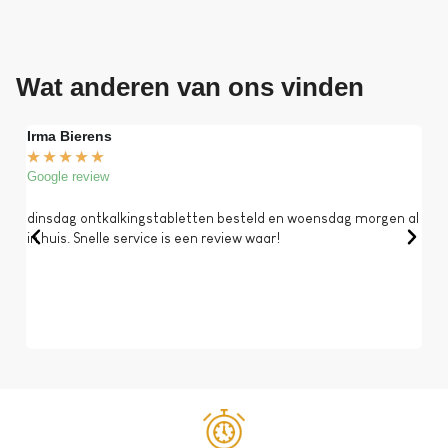
Wat anderen van ons vinden
Irma Bierens
Fri
★
★
★
★
★
★
Google review
Goog
dinsdag ontkalkingstabletten besteld en woensdag morgen al
Op 
in huis. Snelle service is een review waar!
een 
dat 
koff
bela