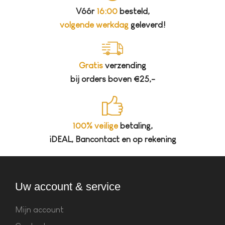
Vóór
16:00
besteld,
volgende werkdag
geleverd!
Gratis
verzending
bij orders boven €25,-
100% veilige
betaling,
iDEAL, Bancontact en op rekening
Uw account & service
Mijn account