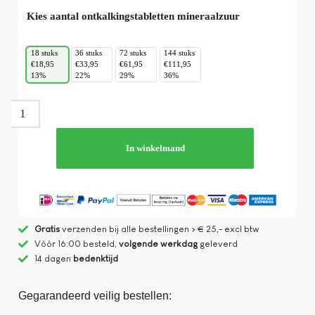
Kies aantal ontkalkingstabletten mineraalzuur
18 stuks
36 stuks
72 stuks
144 stuks
€18,95
€33,95
€61,95
€111,95
13%
22%
29%
36%
In winkelmand
Gratis
verzenden bij alle bestellingen > € 25,- excl btw
Vòòr 16:00 besteld,
volgende werkdag
geleverd
14 dagen
bedenktijd
Gegarandeerd veilig bestellen: