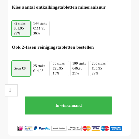
Kies aantal ontkalkingstabletten mineraalzuur
72 stuks
144 stuks
€61,95
€111,95
29%
36%
Ook 2-fasen reinigingstabletten bestellen
50 stuks
100 stuks
200 stuks
25 stuks
Geen €0
€25,95
€46,95
€83,95
€14,95
13%
21%
29%
In winkelmand