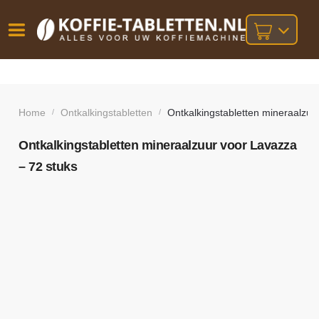
Vóór
Gratis
14 dagen
verzending
omruilgarantie!
16:00
bij orders
besteld,
Home
Ontkalkingstabletten
Ontkalkingstabletten mineraalzuu
/
/
volgende
boven
werkdag
€25,-
geleverd!
Ontkalkingstabletten mineraalzuur voor Lavazza
– 72 stuks