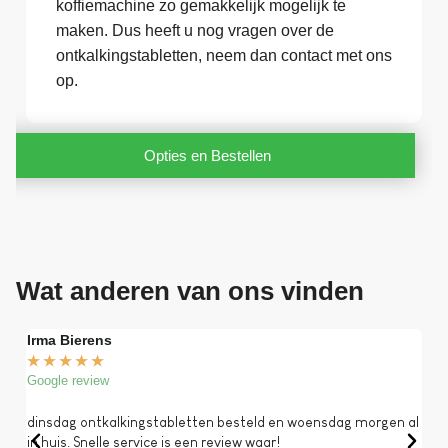
koffiemachine zo gemakkelijk mogelijk te
maken. Dus heeft u nog vragen over de
ontkalkingstabletten, neem dan contact met ons
op.
Opties en Bestellen
Wat anderen van ons vinden
Irma Bierens
Fri
★
★
★
★
★
★
Google review
Goog
dinsdag ontkalkingstabletten besteld en woensdag morgen al
Op 
in huis. Snelle service is een review waar!
een 