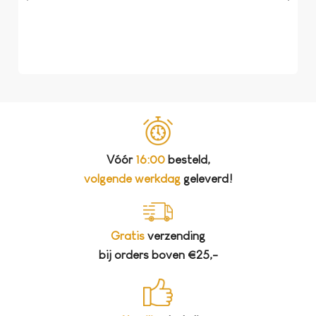
dat 
koff
bela
Vóór
16:00
besteld,
volgende werkdag
geleverd!
Gratis
verzending
bij orders boven €25,-