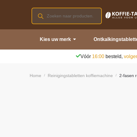
Kies uw merk
Ontkalkingstablett
Vóór
16:00
besteld,
volge
Home
Reinigingstabletten koffiemachine
2-fasen r
/
/