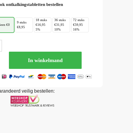
ok ontkalkingstabletten bestellen
18 stuks
36 stuks
72 stuks
9 stuks
een €0
€16,95
€31,95
€59,95
€8,95
5%
10%
16%
In winkelmand
randeerd veilig bestellen: