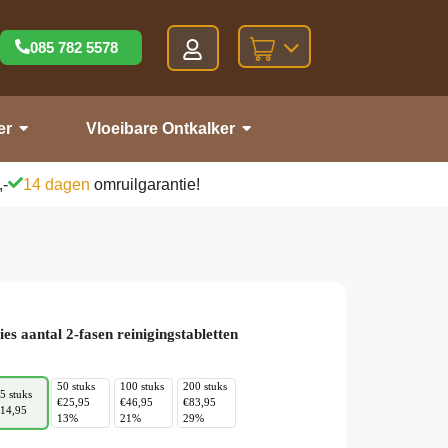
085 782 5578
er
Vloeibare Ontkalker
,-
14 dagen
omruilgarantie!
ies aantal 2-fasen reinigingstabletten
50 stuks
100 stuks
200 stuks
5 stuks
€25,95
€46,95
€83,95
14,95
13%
21%
29%