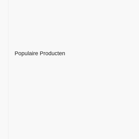
Het smakenpalet van koffie
Populaire Producten