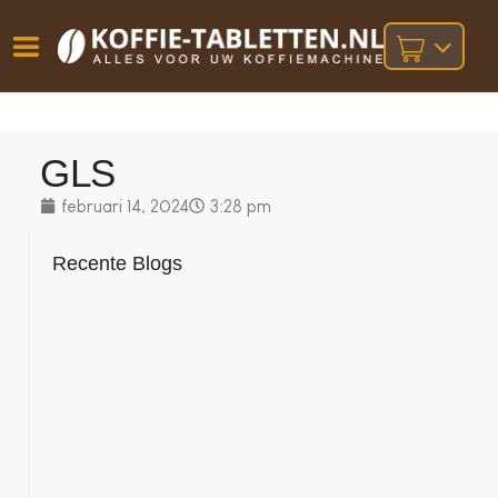
Vóór
Gratis
14 dagen
verzending
omruilgarantie!
16:00
GLS
bij orders
besteld,
volgende
boven
werkdag
€25,-
februari 14, 2024
3:28 pm
geleverd!
Recente Blogs