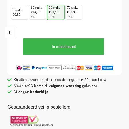
18 stuks
36 stuks
72 stuks
9 stuks
€16,95
€31,95
€59,95
€8,95
5%
10%
16%
In winkelmand
Gratis
verzenden bij alle bestellingen > € 25,- excl btw
Vòòr 16:00 besteld,
volgende werkdag
geleverd
14 dagen
bedenktijd
Gegarandeerd veilig bestellen: