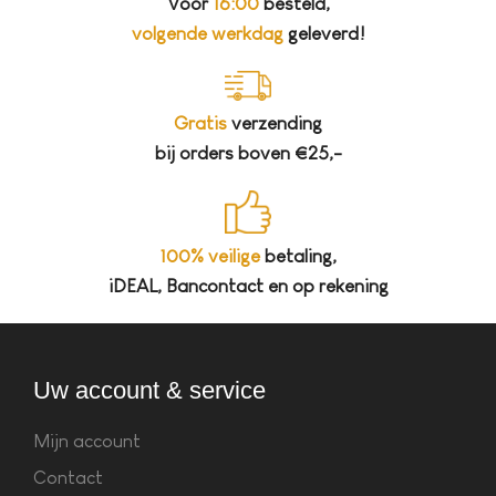
Vóór
16:00
besteld,
volgende werkdag
geleverd!
Gratis
verzending
bij orders boven €25,-
100% veilige
betaling,
iDEAL, Bancontact en op rekening
Uw account & service
Mijn account
Contact