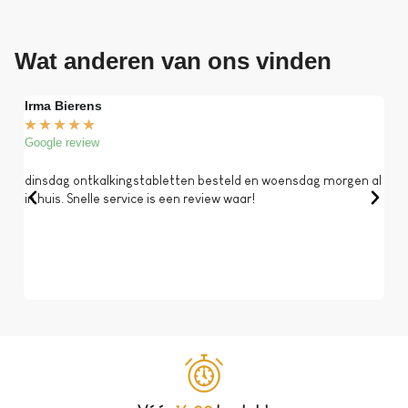
Wat anderen van ons vinden
Irma Bierens
Fri
★
★
★
★
★
★
Google review
Goog
dinsdag ontkalkingstabletten besteld en woensdag morgen al
Op 
in huis. Snelle service is een review waar!
een 
dat 
koff
bela