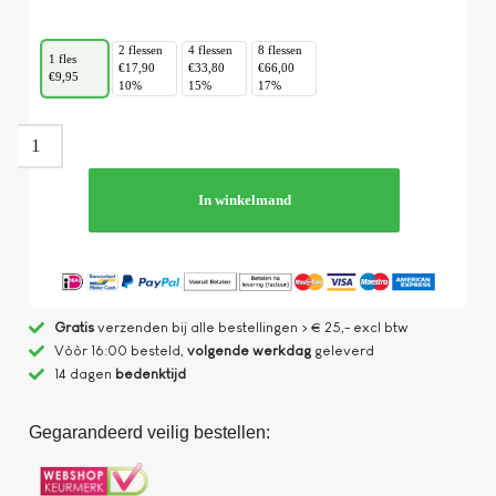
2 flessen
4 flessen
8 flessen
1 fles
€17,90
€33,80
€66,00
€9,95
10%
15%
17%
In winkelmand
Gratis
verzenden bij alle bestellingen > € 25,- excl btw
Vòòr 16:00 besteld,
volgende werkdag
geleverd
14 dagen
bedenktijd
Gegarandeerd veilig bestellen: