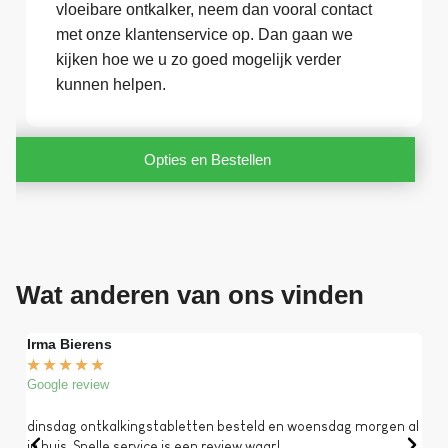
vloeibare ontkalker, neem dan vooral contact
met onze klantenservice op. Dan gaan we
kijken hoe we u zo goed mogelijk verder
kunnen helpen.
Opties en Bestellen
Wat anderen van ons vinden
Irma Bierens
Fri
★
★
★
★
★
★
Google review
Goog
dinsdag ontkalkingstabletten besteld en woensdag morgen al
Op 
in huis. Snelle service is een review waar!
een 