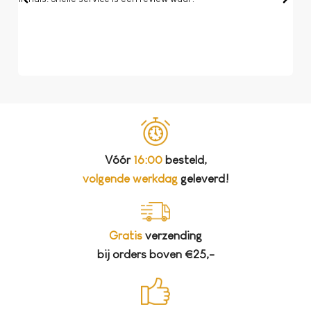
dat 
koff
bela
Vóór
16:00
besteld,
volgende werkdag
geleverd!
Gratis
verzending
bij orders boven €25,-