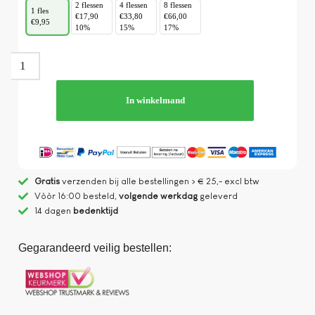
2 flessen
4 flessen
8 flessen
1 fles
€17,90
€33,80
€66,00
€9,95
10%
15%
17%
In winkelmand
Gratis
verzenden bij alle bestellingen > € 25,- excl btw
Vòòr 16:00 besteld,
volgende werkdag
geleverd
14 dagen
bedenktijd
Gegarandeerd veilig bestellen: