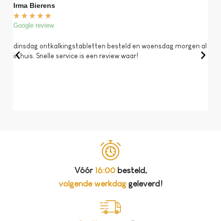
Irma Bierens
Fri
★
★
★
★
★
★
Google review
Goog
dinsdag ontkalkingstabletten besteld en woensdag morgen al
Op 
in huis. Snelle service is een review waar!
een 
dat 
koff
bela
Vóór
16:00
besteld,
volgende werkdag
geleverd!