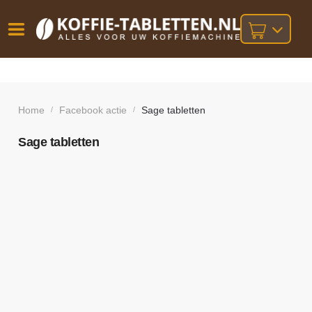
Vóór
Gratis
14 dagen
verzending
omruilgarantie!
16:00
bij orders
besteld,
Home
Facebook actie
Sage tabletten
/
/
volgende
boven
werkdag
€25,-
geleverd!
Sage tabletten