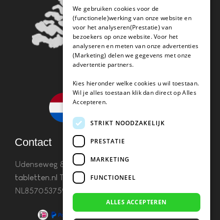
We gebruiken cookies voor de
(functionele)werking van onze website en
voor het analyseren(Prestatie) van
bezoekers op onze website. Voor het
analyseren en meten van onze advertenties
(Marketing) delen we gegevens met onze
advertentie partners.
Kies hieronder welke cookies u wil toestaan.
Wil je alles toestaan klik dan direct op Alles
Accepteren.
STRIKT NOODZAKELIJK
Contact
PRESTATIE
MARKETING
Udenseweg 8B 5405 PA Uden
info(@)koffie-
tabletten.nl
Tel. 085 782 5578KvK 67529623 Btw:
FUNCTIONEEL
NL857053759B01
ALLES ACCEPTEREN