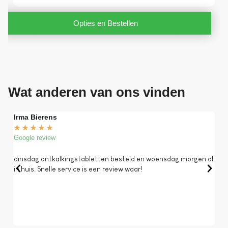
Opties en Bestellen
Wat anderen van ons vinden
Irma Bierens
Fri
★
★
★
★
★
★
Google review
Goog
dinsdag ontkalkingstabletten besteld en woensdag morgen al
Op 
in huis. Snelle service is een review waar!
een 
dat 
koff
bela