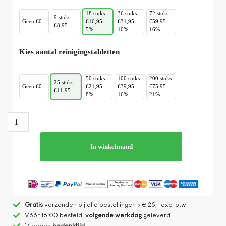
18 stuks
36 stuks
72 stuks
9 stuks
Geen €0
€16,95
€31,95
€59,95
€8,95
5%
10%
16%
Kies aantal reinigingstabletten
50 stuks
100 stuks
200 stuks
25 stuks
Geen €0
€21,95
€39,95
€75,95
€11,95
8%
16%
21%
In winkelmand
Gratis
verzenden bij alle bestellingen > € 25,- excl btw
Vòòr 16:00 besteld,
volgende werkdag
geleverd
14 dagen
bedenktijd