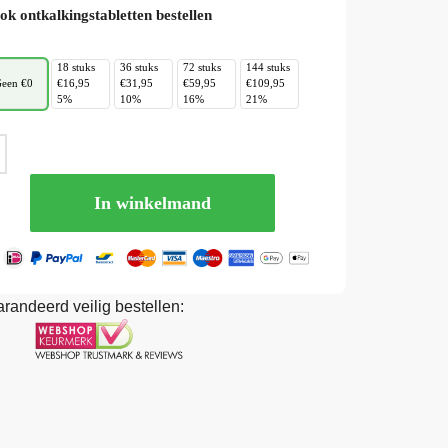
ok ontkalkingstabletten bestellen
18 stuks
36 stuks
72 stuks
144 stuks
een €0
€16,95
€31,95
€59,95
€109,95
5%
10%
16%
21%
In winkelmand
randeerd veilig bestellen: