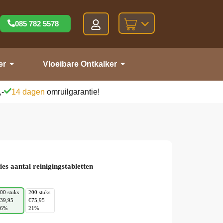
085 782 5578
er
Vloeibare Ontkalker
,-
14 dagen
omruilgarantie!
ies aantal reinigingstabletten
00 stuks
200 stuks
39,95
€75,95
16%
21%