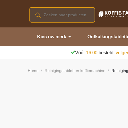
Kies uw merk
Ontkalkingstablett
Vóór
16:00
besteld,
volge
Home
Reinigingstabletten koffiemachine
Reinigin
/
/