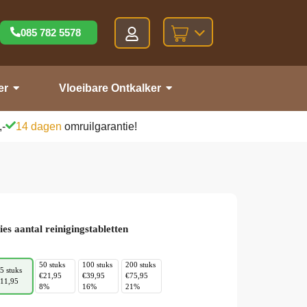
085 782 5578
er
Vloeibare Ontkalker
,-
14 dagen
omruilgarantie!
ies aantal reinigingstabletten
50 stuks
100 stuks
200 stuks
5 stuks
€21,95
€39,95
€75,95
11,95
8%
16%
21%