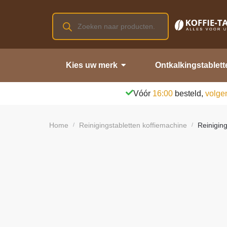
Kies uw merk
Ontkalkingstablett
Vóór
16:00
besteld,
volge
Home
Reinigingstabletten koffiemachine
Reinigin
/
/