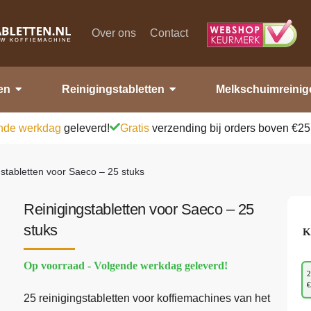
Over ons
Contact
en
Reinigingstabletten
Melkschuimreinig
nde werkdag
geleverd!
Gratis
verzending bij orders boven €25
gstabletten voor Saeco – 25 stuks
Reinigingstabletten voor Saeco – 25
stuks
K
Op voorraad - Volgende werkdag geleverd!
2
€
25 reinigingstabletten voor koffiemachines van het