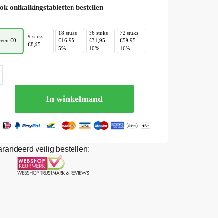
ok ontkalkingstabletten bestellen
18 stuks
36 stuks
72 stuks
9 stuks
een €0
€16,95
€31,95
€59,95
€8,95
5%
10%
16%
In winkelmand
randeerd veilig bestellen: