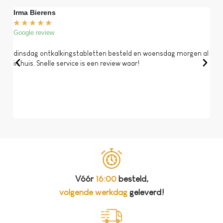
Irma Bierens
Fri
★
★
★
★
★
★
Google review
Goog
dinsdag ontkalkingstabletten besteld en woensdag morgen al
Op 
in huis. Snelle service is een review waar!
een 
dat 
koff
bela
Vóór
16:00
besteld,
volgende werkdag
geleverd!