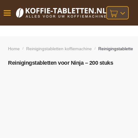
Vóór
Gratis
14 dagen
verzending
omruilgarantie!
16:00
bij orders
besteld,
Home
Reinigingstabletten koffiemachine
Reinigingstabletten 
/
/
volgende
boven
werkdag
€25,-
geleverd!
Reinigingstabletten voor Ninja – 200 stuks