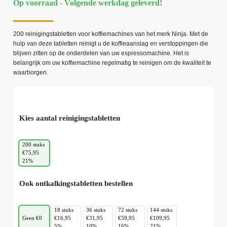
Op voorraad - Volgende werkdag geleverd!
200 reinigingstabletten voor koffiemachines van het merk Ninja. Met de
hulp van deze tabletten reinigt u de koffieaanslag en verstoppingen die
blijven zitten op de onderdelen van uw espressomachine. Het is
belangrijk om uw koffiemachine regelmatig te reinigen om de kwaliteit te
waarborgen.
Kies aantal reinigingstabletten
200 stuks
€75,95
21%
Ook ontkalkingstabletten bestellen
18 stuks
36 stuks
72 stuks
144 stuks
Geen €0
€16,95
€31,95
€59,95
€109,95
5%
10%
16%
21%