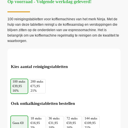
Op voorraad - Volgende werkdag geleverd!
100 reinigingstabletten voor koffiemachines van het merk Ninja. Met de
hulp van deze tabletten reinigt u de koffieaanslag en verstoppingen die
blijven zitten op de onderdelen van uw espressomachine. Het is
belangrijk om uw koffiemachine regelmatig te reinigen om de kwaliteit te
waarborgen.
Kies aantal reinigingstabletten
100 stuks
200 stuks
€39,95
€75,95
16%
21%
Ook ontkalkingstabletten bestellen
18 stuks
36 stuks
72 stuks
144 stuks
Geen €0
€16,95
€31,95
€59,95
€109,95
5%
10%
16%
21%