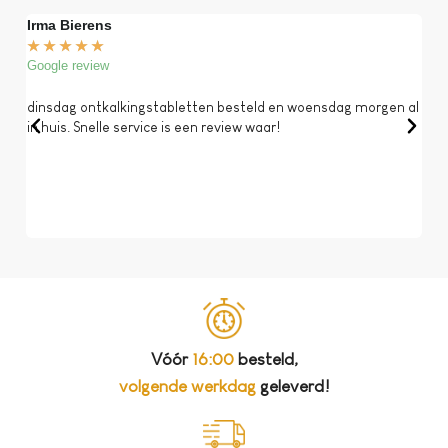
Irma Bierens
Fri
★
★
★
★
★
★
Google review
Goog
dinsdag ontkalkingstabletten besteld en woensdag morgen al
Op 
in huis. Snelle service is een review waar!
een 
dat 
koff
bela
Vóór
16:00
besteld,
volgende werkdag
geleverd!