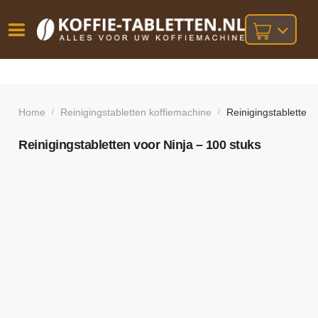
Vóór
Gratis
14 dagen
verzending
omruilgarantie!
16:00
bij orders
besteld,
Home
Reinigingstabletten koffiemachine
Reinigingstabletten 
/
/
volgende
boven
werkdag
€25,-
geleverd!
Reinigingstabletten voor Ninja – 100 stuks