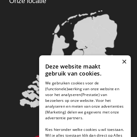
Onze locatie
×
Deze website maakt
gebruik van cookies.
We gebruiken cookies voor de
(functionele)werking van onze website en
voor het analyseren(Prestatie) van
bezoekers op onze website. Voor het
analyseren en meten van onze advertenties
(Marketing) delen we gegevens met onze
advertentie partners.
Kies hieronder welke cookies u wil toestaan.
Wil je alles toestaan klik dan direct op Alles