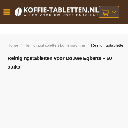
Vóór
Gratis
14 dagen
verzending
omruilgarantie!
16:00
bij orders
besteld,
Home
Reinigingstabletten koffiemachine
Reinigingstabletten
/
/
volgende
boven
werkdag
€25,-
geleverd!
Reinigingstabletten voor Douwe Egberts – 50
stuks