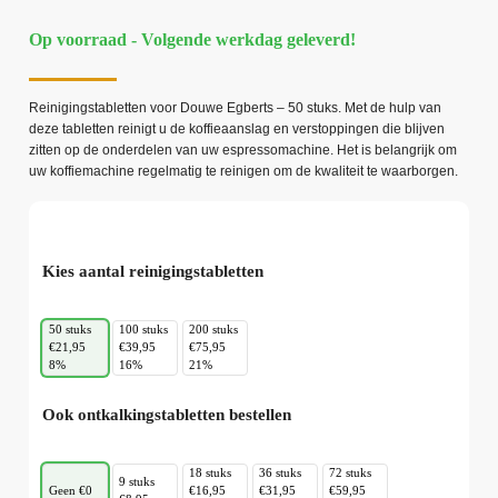
Op voorraad - Volgende werkdag geleverd!
Reinigingstabletten voor Douwe Egberts – 50 stuks. Met de hulp van
deze tabletten reinigt u de koffieaanslag en verstoppingen die blijven
zitten op de onderdelen van uw espressomachine. Het is belangrijk om
uw koffiemachine regelmatig te reinigen om de kwaliteit te waarborgen.
Kies aantal reinigingstabletten
50 stuks
100 stuks
200 stuks
€21,95
€39,95
€75,95
8%
16%
21%
Ook ontkalkingstabletten bestellen
18 stuks
36 stuks
72 stuks
9 stuks
Geen €0
€16,95
€31,95
€59,95