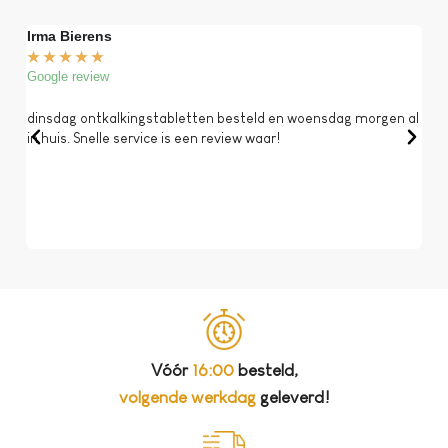
Irma Bierens
Fri
★
★
★
★
★
★
Google review
Goog
dinsdag ontkalkingstabletten besteld en woensdag morgen al
Op 
in huis. Snelle service is een review waar!
een 
dat 
koff
bela
Vóór
16:00
besteld,
volgende werkdag
geleverd!