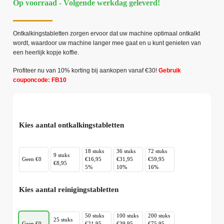
Op voorraad - Volgende werkdag geleverd!
Ontkalkingstabletten zorgen ervoor dat uw machine optimaal ontkalkt
wordt, waardoor uw machine langer mee gaat en u kunt genieten van
een heerlijk kopje koffie.
Profiteer nu van 10% korting bij aankopen vanaf €30!
Gebruik
couponcode: FB10
Kies aantal ontkalkingstabletten
18 stuks
36 stuks
72 stuks
9 stuks
Geen €0
€16,95
€31,95
€59,95
€8,95
5%
10%
16%
Kies aantal reinigingstabletten
50 stuks
100 stuks
200 stuks
25 stuks
Geen €0
€21,95
€39,95
€75,95