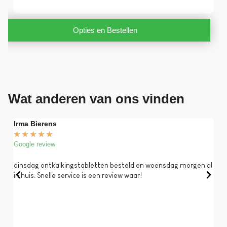
Opties en Bestellen
Wat anderen van ons vinden
Irma Bierens
Fri
★
★
★
★
★
★
Google review
Goog
dinsdag ontkalkingstabletten besteld en woensdag morgen al
Op 
in huis. Snelle service is een review waar!
een 
dat 
koff
bela