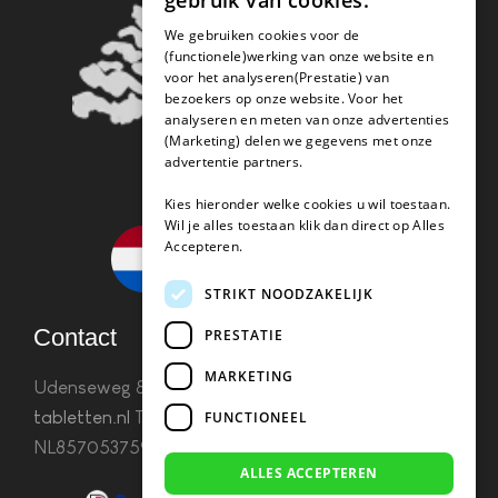
gebruik van cookies.
We gebruiken cookies voor de
(functionele)werking van onze website en
voor het analyseren(Prestatie) van
bezoekers op onze website. Voor het
analyseren en meten van onze advertenties
(Marketing) delen we gegevens met onze
advertentie partners.
Kies hieronder welke cookies u wil toestaan.
Wil je alles toestaan klik dan direct op Alles
Accepteren.
STRIKT NOODZAKELIJK
Contact
PRESTATIE
MARKETING
Udenseweg 8B 5405 PA Uden
info(@)koffie-
tabletten.nl
Tel. 085 782 5578KvK 67529623 Btw:
FUNCTIONEEL
NL857053759B01
ALLES ACCEPTEREN