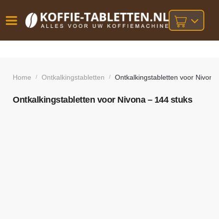
Vóór
Gratis
14 dagen
verzending
omruilgarantie!
16:00
bij orders
besteld,
Home
Ontkalkingstabletten
Ontkalkingstabletten voor Nivona
/
/
volgende
boven
werkdag
€25,-
geleverd!
Ontkalkingstabletten voor Nivona – 144 stuks