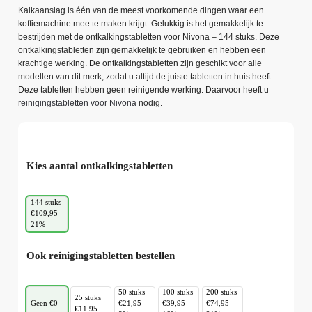
Kalkaanslag is één van de meest voorkomende dingen waar een
koffiemachine mee te maken krijgt. Gelukkig is het gemakkelijk te
bestrijden met de ontkalkingstabletten voor Nivona – 144 stuks. Deze
ontkalkingstabletten zijn gemakkelijk te gebruiken en hebben een
krachtige werking. De ontkalkingstabletten zijn geschikt voor alle
modellen van dit merk, zodat u altijd de juiste tabletten in huis heeft.
Deze tabletten hebben geen reinigende werking. Daarvoor heeft u
reinigingstabletten voor Nivona
nodig.
Kies aantal ontkalkingstabletten
144 stuks
€109,95
21%
Ook reinigingstabletten bestellen
50 stuks
100 stuks
200 stuks
25 stuks
Geen €0
€21,95
€39,95
€74,95
€11,95