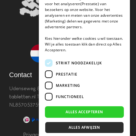
voor het analyseren(Prestatie) van
bezoekers op onze website. Voor het
analyseren en meten van onze advertenties
(Marketing) delen we gegevens met onze
advertentie partners.
Kies hieronder welke cookies u wil toestaan.
Wil je alles toestaan klik dan direct op Alles
Accepteren.
STRIKT NOODZAKELIJK
Contact
PRESTATIE
MARKETING
Udenseweg 8B 5405 PA Uden
info(@)koffie-
tabletten.nl
Tel. 085 782 5578KvK 67529623 Btw:
FUNCTIONEEL
NL857053759B01
ALLES ACCEPTEREN
ALLES AFWIJZEN
Privacy & Cookies
–
Algemene Voorwaarden