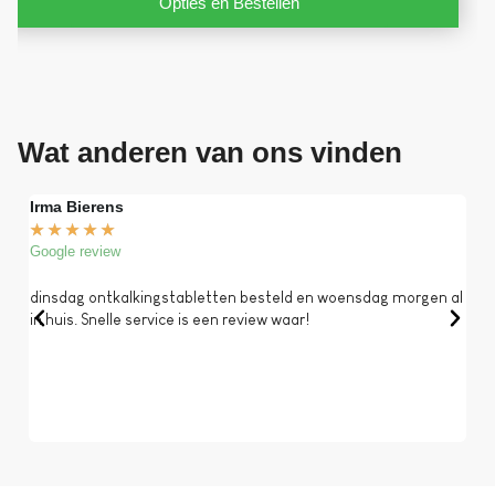
Opties en Bestellen
Wat anderen van ons vinden
Irma Bierens
Fri
★
★
★
★
★
★
Google review
Goog
dinsdag ontkalkingstabletten besteld en woensdag morgen al
Op 
in huis. Snelle service is een review waar!
een 
dat 
koff
bela