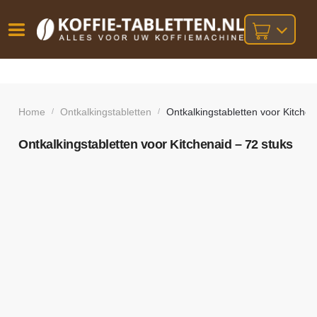
Vóór
Gratis
14 dagen
verzending
omruilgarantie!
16:00
bij orders
besteld,
Home
Ontkalkingstabletten
Ontkalkingstabletten voor Kitchen
/
/
volgende
boven
werkdag
€25,-
geleverd!
Ontkalkingstabletten voor Kitchenaid – 72 stuks