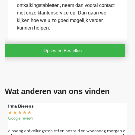
ontkalkingstabletten, neem dan vooral contact
met onze klantenservice op. Dan gaan we
kijken hoe we u zo goed mogelijk verder
kunnen helpen.
Opties en Bestellen
Wat anderen van ons vinden
Irma Bierens
Fri
★
★
★
★
★
★
Google review
Goog
dinsdag ontkalkingstabletten besteld en woensdag morgen al
Op 