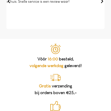
in huis. Snelle service is een review waar!
een 
dat 
koff
bela
Vóór
16:00
besteld,
volgende werkdag
geleverd!
Gratis
verzending
bij orders boven €25,-