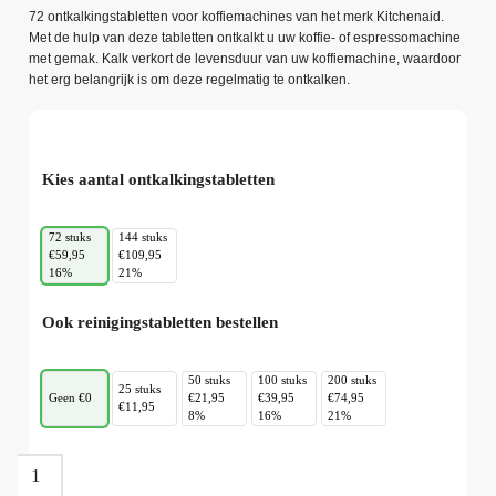
72 ontkalkingstabletten voor koffiemachines van het merk Kitchenaid.
Met de hulp van deze tabletten ontkalkt u uw koffie- of espressomachine
met gemak. Kalk verkort de levensduur van uw koffiemachine, waardoor
het erg belangrijk is om deze regelmatig te ontkalken.
Kies aantal ontkalkingstabletten
72 stuks
144 stuks
€59,95
€109,95
16%
21%
Ook reinigingstabletten bestellen
50 stuks
100 stuks
200 stuks
25 stuks
Geen €0
€21,95
€39,95
€74,95
€11,95
8%
16%
21%