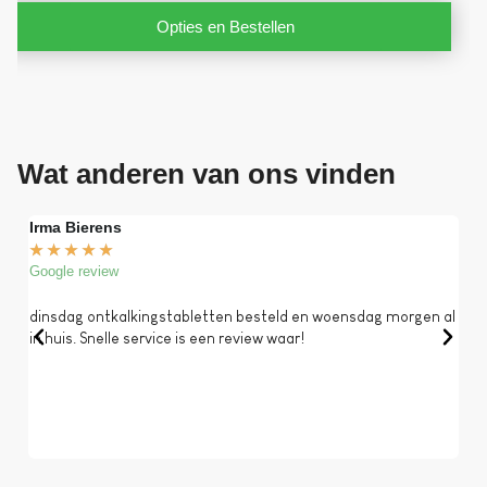
Opties en Bestellen
Wat anderen van ons vinden
Irma Bierens
Fri
★
★
★
★
★
★
Google review
Goog
dinsdag ontkalkingstabletten besteld en woensdag morgen al
Op 
in huis. Snelle service is een review waar!
een 
dat 
koff
bela