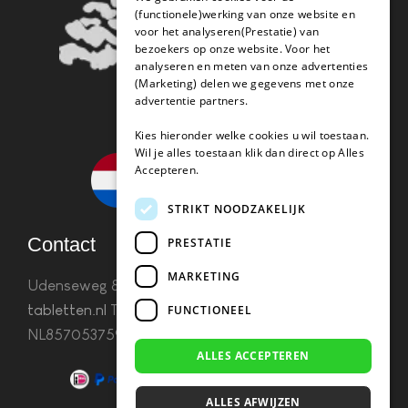
(functionele)werking van onze website en
voor het analyseren(Prestatie) van
bezoekers op onze website. Voor het
analyseren en meten van onze advertenties
(Marketing) delen we gegevens met onze
advertentie partners.
Kies hieronder welke cookies u wil toestaan.
Wil je alles toestaan klik dan direct op Alles
Accepteren.
STRIKT NOODZAKELIJK
Contact
PRESTATIE
MARKETING
Udenseweg 8B 5405 PA Uden
info(@)koffie-
tabletten.nl
Tel. 085 782 5578KvK 67529623 Btw:
FUNCTIONEEL
NL857053759B01
ALLES ACCEPTEREN
ALLES AFWIJZEN