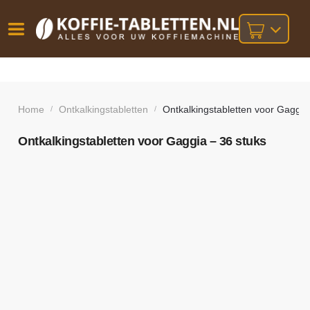
Vóór
Gratis
14 dagen
verzending
omruilgarantie!
16:00
bij orders
besteld,
Home
Ontkalkingstabletten
Ontkalkingstabletten voor Gaggia
/
/
volgende
boven
werkdag
€25,-
geleverd!
Ontkalkingstabletten voor Gaggia – 36 stuks